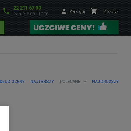
22 211 67 00
Zaloguj
Koszyk
Pon-Pt 8:00—17:00
DŁUG OCENY
NAJTAŃSZY
POLECANE
NAJDROŻSZY