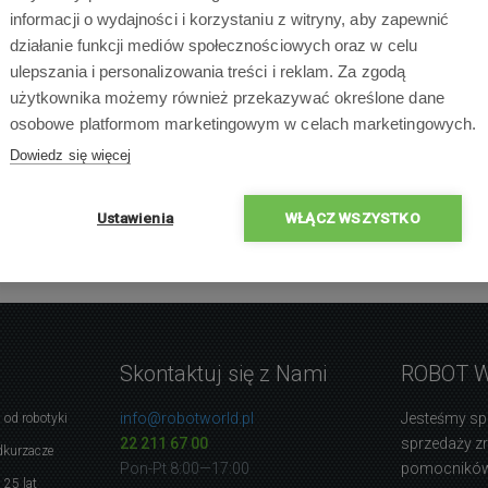
informacji o wydajności i korzystaniu z witryny, aby zapewnić
działanie funkcji mediów społecznościowych oraz w celu
ulepszania i personalizowania treści i reklam. Za zgodą
użytkownika możemy również przekazywać określone dane
osobowe platformom marketingowym w celach marketingowych.
Dowiedz się więcej
Ustawienia
WŁĄCZ WSZYSTKO
Skontaktuj się z Nami
ROBOT 
info@robotworld.pl
Jesteśmy sp
 od robotyki
22 211 67 00
sprzedaży 
dkurzacze
Pon-Pt 8:00—17:00
pomocników
 25 lat