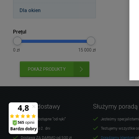
Dla okien
Prețul
0
zł
15 000
zł
POKAŻ PRODUKTY
Warunki dostawy
Służymy poradą
Produkty dostępne "od ręki"
Jesteśmy specjalistami
Dostawa do 2. dni
Testujemy wszystkie o
Dostawa ZA DARMO od 500 zł
Doradzamy klientom
od