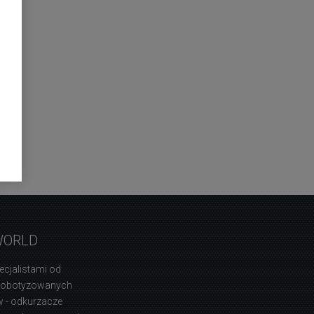
WORLD
ecjalistami od
zrobotyzowanych
 - odkurzacze