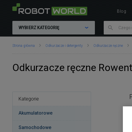
Blog
WYBIERZ KATEGORIĘ
Znajdujesz
Strona główna
Odkurzacze i detergenty
Odkurzacze ręczne
się
tutaj:
Odkurzacze ręczne Rowen
Kategorie
Akumulatorowe
Samochodowe