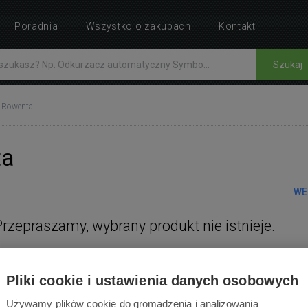
Poradnia
Wszystko o zakupach
Kontakt
Szukaj
Rowenta
ta
WE
Przepraszamy, wybrany produkt nie istnieje.
Pliki cookie i ustawienia danych osobowych
Używamy plików cookie do gromadzenia i analizowania