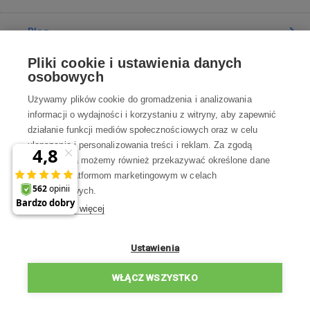
Blog
Pliki cookie i ustawienia danych
Poradnia
osobowych
Używamy plików cookie do gromadzenia i analizowania
Wszystko o zakupach
informacji o wydajności i korzystaniu z witryny, aby zapewnić
działanie funkcji mediów społecznościowych oraz w celu
ulepszania i personalizowania treści i reklam. Za zgodą
Kontakt
użytkownika możemy również przekazywać określone dane
osobowe platformom marketingowym w celach
Skontaktuj się z Nami
marketingowych.
Dowiedz się więcej
info@robotworld.pl
22 211 67 00
Pon-Pt 8:00—17:00
Ustawienia
WSZYSTKIE KONTAKTY
WŁĄCZ WSZYSTKO