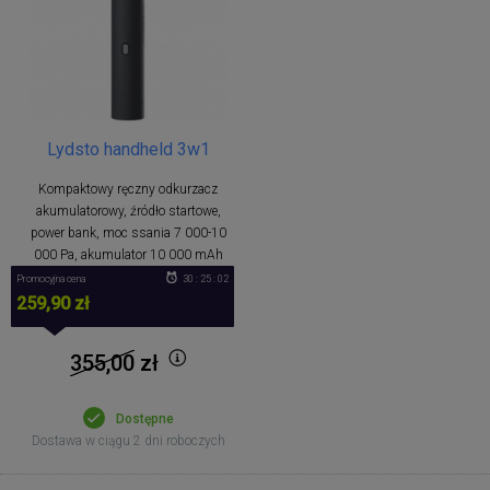
Lydsto handheld 3w1
Kompaktowy ręczny odkurzacz
akumulatorowy, źródło startowe,
power bank, moc ssania 7 000-10
000 Pa, akumulator 10 000 mAh
Promocyjna cena
30 : 25 : 02
259,90 zł
355,00
zł
Dostępne
Dostawa w ciągu 2 dni roboczych