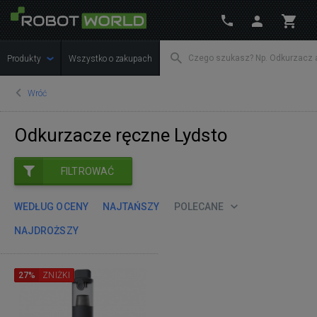
Produkty
Wszystko o zakupach
Wróć
Odkurzacze ręczne Lydsto
FILTROWAĆ
WEDŁUG OCENY
NAJTAŃSZY
POLECANE
NAJDROŻSZY
27%
ZNIŻKI