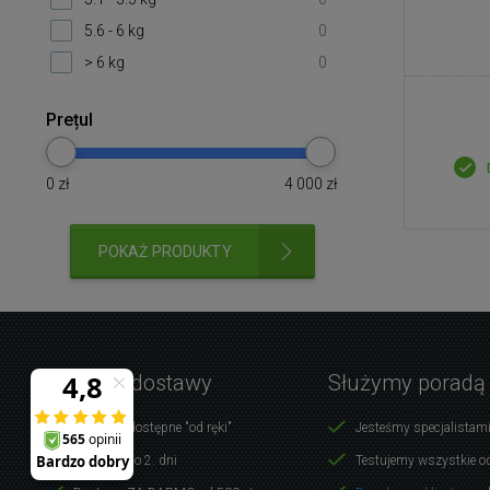
5.6 - 6 kg
0
> 6 kg
0
Prețul
0
zł
4 000
zł
POKAŻ PRODUKTY
Warunki dostawy
Służymy poradą
Produkty dostępne "od ręki"
Jesteśmy specjalistami
Dostawa do 2. dni
Testujemy wszystkie o