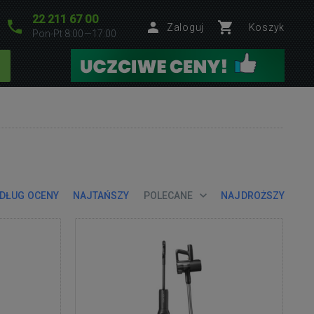
22 211 67 00
Zaloguj
Koszyk
Pon-Pt 8:00—17:00
DŁUG OCENY
NAJTAŃSZY
POLECANE
NAJDROŻSZY