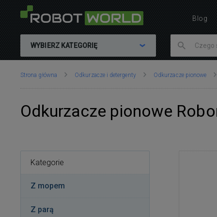
Blog
WYBIERZ KATEGORIĘ
Znajdujesz
Strona główna
Odkurzacze i detergenty
Odkurzacze pionowe
się
tutaj:
Odkurzacze pionowe Robo
Kategorie
Z mopem
Z parą