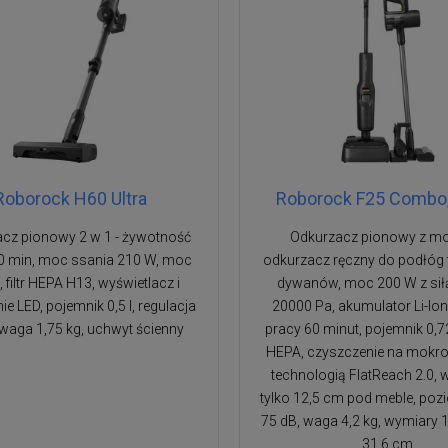
Roborock H60 Ultra
Roborock F25 Combo, 
cz pionowy 2 w 1 - żywotność
Odkurzacz pionowy z m
 90 min, moc ssania 210 W, moc
odkurzacz ręczny do podłóg 
 filtr HEPA H13, wyświetlacz i
dywanów, moc 200 W z sił
ie LED, pojemnik 0,5 l, regulacja
20000 Pa, akumulator Li-Ion
waga 1,75 kg, uchwyt ścienny
pracy 60 minut, pojemnik 0,72 
HEPA, czyszczenie na mokro
technologią FlatReach 2.0,
tylko 12,5 cm pod meble, po
75 dB, waga 4,2 kg, wymiary 1
31,6 cm