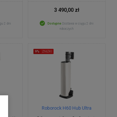
3 490,00 zł
gu 2 dni
Dostępne
Dostawa w ciągu 2 dni
roboczych
9%
ZNIŻKI
Roborock H60 Hub Ultra