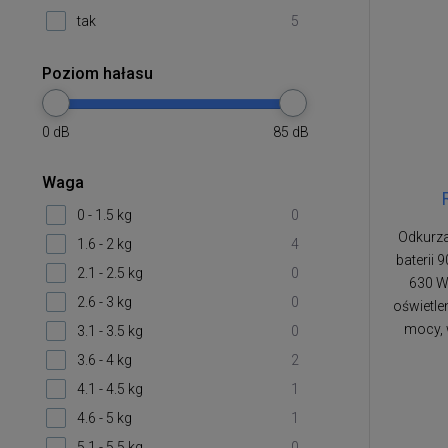
tak
5
Poziom hałasu
0
dB
85
dB
Waga
0 - 1.5 kg
0
Odkurza
1.6 - 2 kg
4
baterii
2.1 - 2.5 kg
0
630 W,
2.6 - 3 kg
0
oświetlen
mocy, 
3.1 - 3.5 kg
0
3.6 - 4 kg
2
4.1 - 4.5 kg
1
4.6 - 5 kg
1
5.1 - 5.5 kg
0