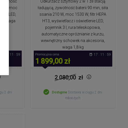
żywotność
Odkurzacz sztyftowy 2 w 1 ze stacją
115 W, moc
ładującą, żywotność baterii 90 min, siła
lenie LED,
ssania 210 W, moc 1530 W, filtr HEPA
ocy, waga
H13, wyświetlacz i oświetlenie LED,
pojemnik 3 l, rura teleskopowa,
automatyczne opróżnianie z kurzu,
wewnętrzny schowek na akcesoria,
waga 1,8 kg
17 : 11 : 59
Promocyjna cena
17 : 11 : 59
1 899,00 zł
2 080,00
zł
gu 2 dni
Dostępne
Dostawa w ciągu 2 dni
roboczych