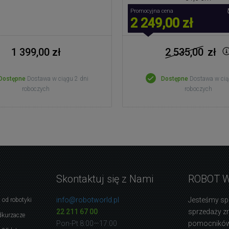
Promocyjna cena
2 249,00 zł
1 399,00 zł
2 535,00
zł
Dostępne
Dostawa w ciągu 2 dni
Dostępne
Dostawa w cią
roboczych
roboczych
Skontaktuj się z Nami
ROBOT 
info@robotworld.pl
Jesteśmy sp
 od robotyki
22 211 67 00
sprzedaży 
dkurzacze
Pon-Pt 8:00—17:00
pomocników