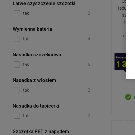
Odkurz
Łatwe czyszczenie szczotki
ładującą
tak
2
ssania
H13, w
Wymienna bateria
poje
autom
tak
4
Nasadka szczelinowa
Promocyjna 
1 349
tak
6
Nasadka z włosiem
tak
2
Nasadka do tapicerki
tak
2
Szczotka PET z napędem