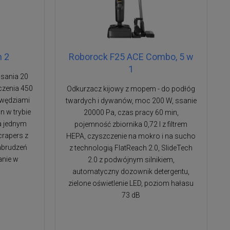
n 2
Roborock F25 ACE Combo, 5 w
1
ssania 20
czenia 450
Odkurzacz kijowy z mopem - do podłóg
awędziami
twardych i dywanów, moc 200 W, ssanie
n w trybie
20000 Pa, czas pracy 60 min,
a jednym
pojemność zbiornika 0,72 l z filtrem
crapers z
HEPA, czyszczenie na mokro i na sucho
abrudzeń
z technologią FlatReach 2.0, SlideTech
anie w
2.0 z podwójnym silnikiem,
automatyczny dozownik detergentu,
zielone oświetlenie LED, poziom hałasu
73 dB