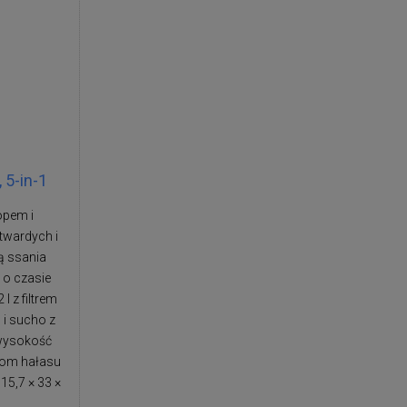
5-in-1
opem i
twardych i
ą ssania
 o czasie
l z filtrem
 i sucho z
 wysokość
ziom hałasu
15,7 × 33 ×