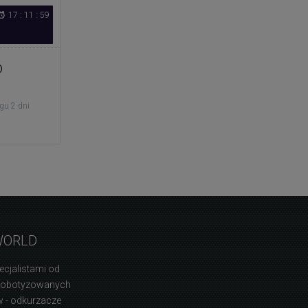
17 : 11 : 59
gu 2 dni
WORLD
ecjalistami od
zrobotyzowanych
 - odkurzacze