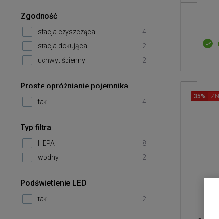
Zgodność
stacja czyszcząca
4
stacja dokująca
2
uchwyt ścienny
2
Proste opróżnianie pojemnika
35%
ZN
tak
4
Typ filtra
HEPA
8
wodny
2
Podświetlenie LED
tak
2