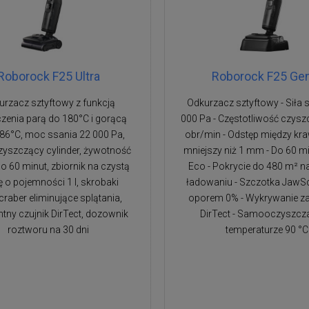
Roborock F25 Ultra
Roborock F25 Ge
urzacz sztyftowy z funkcją
Odkurzacz sztyftowy - Siła 
zenia parą do 180°C i gorącą
000 Pa - Częstotliwość czysz
86°C, moc ssania 22 000 Pa,
obr/min - Odstęp między kr
szczący cylinder, żywotność
mniejszy niż 1 mm - Do 60 mi
 do 60 minut, zbiornik na czystą
Eco - Pokrycie do 480 m² n
 o pojemności 1 l, skrobaki
ładowaniu - Szczotka JawS
raber eliminujące splątania,
oporem 0% - Wykrywanie z
entny czujnik DirTect, dozownik
DirTect - Samooczyszcz
roztworu na 30 dni
temperaturze 90 °C