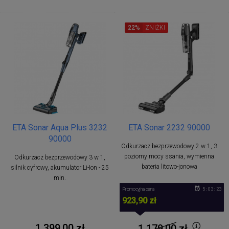
22%
ZNIŻKI
ETA Sonar Aqua Plus 3232
ETA Sonar 2232 90000
90000
Odkurzacz bezprzewodowy 2 w 1, 3
poziomy mocy ssania, wymienna
Odkurzacz bezprzewodowy 3 w 1,
bateria litowo-jonowa
silnik cyfrowy, akumulator Li-Ion - 25
min.
Promocyjna cena
5 : 03 : 23
923,90 zł
1 399,00 zł
1 179,00
zł