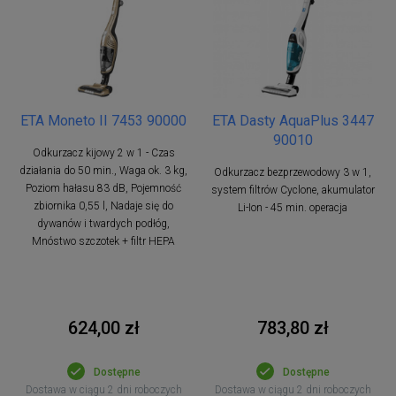
ETA Moneto II 7453 90000
ETA Dasty AquaPlus 3447
90010
Odkurzacz kijowy 2 w 1 - Czas
działania do 50 min., Waga ok. 3 kg,
Odkurzacz bezprzewodowy 3 w 1,
Poziom hałasu 83 dB, Pojemność
system filtrów Cyclone, akumulator
zbiornika 0,55 l, Nadaje się do
Li-Ion - 45 min. operacja
dywanów i twardych podłóg,
Mnóstwo szczotek + filtr HEPA
624,00 zł
783,80 zł
Dostępne
Dostępne
Dostawa w ciągu 2 dni roboczych
Dostawa w ciągu 2 dni roboczych