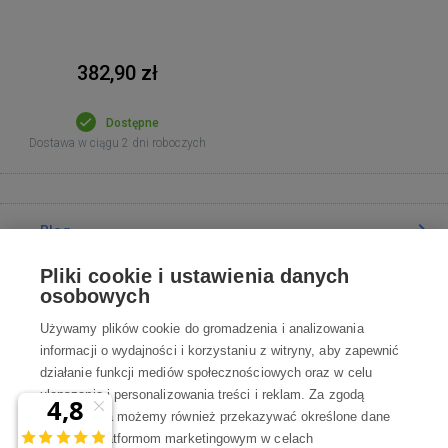
382,90 zł
Dostępne
Dostawa w ciągu 2 dni roboczych
Blog
Pliki cookie i ustawienia danych
Poradnia
osobowych
Używamy plików cookie do gromadzenia i analizowania
Wszystko o zakupach
informacji o wydajności i korzystaniu z witryny, aby zapewnić
działanie funkcji mediów społecznościowych oraz w celu
ulepszania i personalizowania treści i reklam. Za zgodą
Kontakt
użytkownika możemy również przekazywać określone dane
osobowe platformom marketingowym w celach