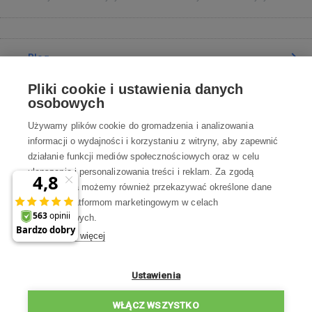
Blog
Pliki cookie i ustawienia danych
Poradnia
osobowych
Używamy plików cookie do gromadzenia i analizowania
Wszystko o zakupach
informacji o wydajności i korzystaniu z witryny, aby zapewnić
działanie funkcji mediów społecznościowych oraz w celu
ulepszania i personalizowania treści i reklam. Za zgodą
Kontakt
użytkownika możemy również przekazywać określone dane
osobowe platformom marketingowym w celach
Skontaktuj się z Nami
marketingowych.
Dowiedz się więcej
info@robotworld.pl
22 211 67 00
Pon-Pt 8:00—17:00
Ustawienia
WSZYSTKIE KONTAKTY
WŁĄCZ WSZYSTKO