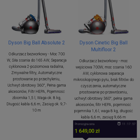
Dyson Big Ball Absolute 2
Dyson Cinetic Big Ball
Multifloor 2
Odkurzacz bezworkowy - Moc 700
W, Siła ssania do 165 AW, Separacja
Odkurzacz bezworkowy - moc
cyklonowa 2-poziomowa radialna,
wejściowa 700W, moc ssania 160
Zmywalne filtry, Automatyczne
AW, cyklonowa separacja
prostowanie po przechyleniu,
mikroskopijnego pyłu, brak filtrów do
Uchwyt obrotowy 360°, Pełna gama
czyszczenia, automatyczne
akcesoriów, Filtr HEPA, Pojemność
prostowanie po przewróceniu,
zbiornika 1,5 l, Waga ok. 8 kg,
uchwyt obrotowy 360°, pełna gama
Długość kabla 6,6 m, Zasięg ok. 9,7-
akcesoriów, filtr HEPA, pojemność
10 m
pojemnika 1,6 l, waga 8 kg, długość
kabla 6,6 m, zasięg 9,66 m
Promocyjna cena
11 : 17 : 57
1 649,00 zł