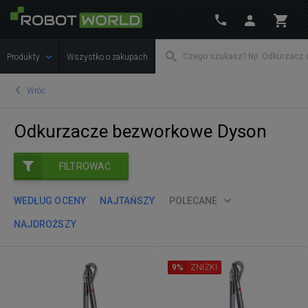
Produkty
Wszystko o zakupach
Wróć
Odkurzacze bezworkowe Dyson
FILTROWAĆ
WEDŁUG OCENY
NAJTAŃSZY
POLECANE
NAJDROŻSZY
9%
ZNIŻKI