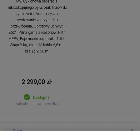
AW, Cyklonowa separacja
mikroskopijnego pyłu, brak filtrów do
czyszczenia, Automatyczne
prostowanie w przypadku
przewrócenia, Obrotowy uchwyt
360°, Pełna gama akcesoriów, Filtr
HEPA, Pojemność pojemnika 1,6 l,
Waga 8 kg, długość kabla 6,6 m,
zasięg 9,66 m
2 299,00 zł
Dostępne
Natychmiastowa wysyłka
Blog