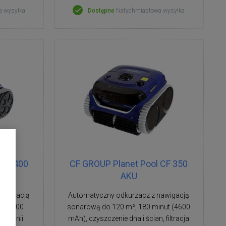
a wysyłka
Dostępne
Natychmiastowa wysyłka
 CF 400
CF GROUP Planet Pool CF 350
AKU
nawigacją
Automatyczny odkurzacz z nawigacją
t (6400
sonarową do 120 m², 180 minut (4600
 i linii
mAh), czyszczenie dna i ścian, filtracja