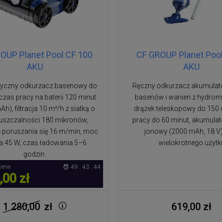
OUP Planet Pool CF 100
CF GROUP Planet Pool
AKU
AKU
yczny odkurzacz basenowy do
Ręczny odkurzacz akumula
czas pracy na baterii 120 minut
basenów i wanien z hydro
h), filtracja 10 m³/h z siatką o
drążek teleskopowy do 150
uszczalności 180 mikronów,
pracy do 60 minut, akumulat
 poruszania się 16 m/min, moc
jonowy (2000 mAh, 18 V), 
ka 45 W, czas ładowania 5–6
wielokrotnego użytk
godzin.
cena
49 : 43 : 43
,00 zł
1 280,00
zł
619,00 zł