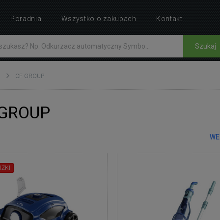
Poradnia
Wszystko o zakupach
Kontakt
Szukaj
CF GROUP
 GROUP
WE
IŻKI