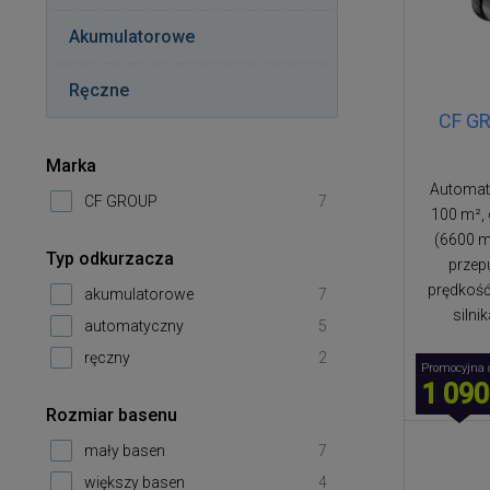
Akumulatorowe
Ręczne
CF GR
Marka
Automat
CF GROUP
7
100 m², 
(6600 mA
Typ odkurzacza
przep
prędkość
akumulatorowe
7
silni
automatyczny
5
ręczny
2
Promocyjna 
1 090
Rozmiar basenu
mały basen
7
większy basen
4