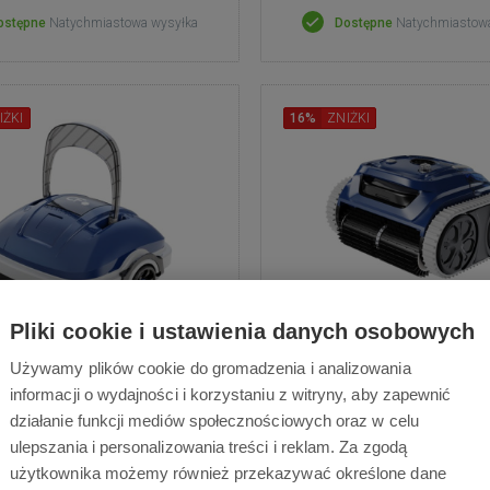
ostępne
Natychmiastowa wysyłka
Dostępne
Natychmiastow
IŻKI
16%
ZNIŻKI
Pliki cookie i ustawienia danych osobowych
ROUP Planet Pool CF 45
CF GROUP Planet Pool
Używamy plików cookie do gromadzenia i analizowania
AKU
AKU
informacji o wydajności i korzystaniu z witryny, aby zapewnić
działanie funkcji mediów społecznościowych oraz w celu
yczny odkurzacz basenowy do
Odkurzacz automatyczny z 
ulepszania i personalizowania treści i reklam. Za zgodą
czas pracy na baterii 50 minut
GYRO do 120 m², 200 minu
użytkownika możemy również przekazywać określone dane
Ah), filtracja 8 m³/h z siatką o
mAh), czyszczenie dna, ścian