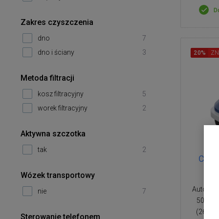
D
Zakres czyszczenia
dno
7
dno i ściany
3
20%
ZN
Metoda filtracji
kosz filtracyjny
5
worek filtracyjny
2
Aktywna szczotka
tak
2
CF G
Wózek transportowy
Automat
nie
7
50 m², 
(2600 m
Sterowanie telefonem