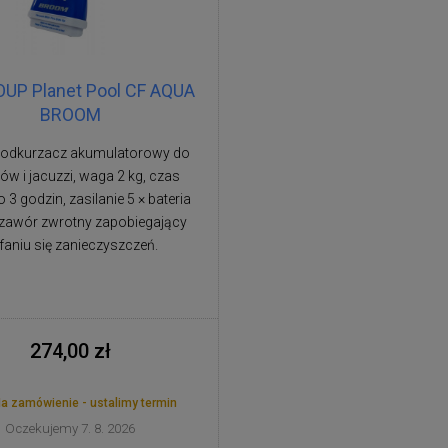
UP Planet Pool CF AQUA
BROOM
 odkurzacz akumulatorowy do
w i jacuzzi, waga 2 kg, czas
 3 godzin, zasilanie 5 × bateria
, zawór zwrotny zapobiegający
faniu się zanieczyszczeń.
274,00 zł
a zamówienie - ustalimy termin
Oczekujemy 7. 8. 2026