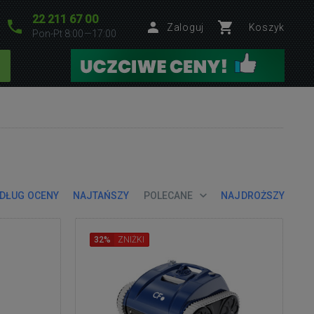
22 211 67 00
Zaloguj
Koszyk
Pon-Pt 8:00—17:00
DŁUG OCENY
NAJTAŃSZY
POLECANE
NAJDROŻSZY
32%
ZNIŻKI