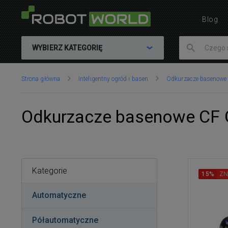
Blog
WYBIERZ KATEGORIĘ
Znajdujesz
Strona główna
Inteligentny ogród i basen
Odkurzacze basenowe
się
tutaj:
Odkurzacze basenowe CF
Kategorie
15%
ZN
Automatyczne
Półautomatyczne