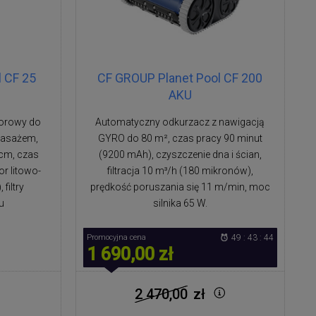
 CF 25
CF GROUP Planet Pool CF 200
AKU
torowy do
Automatyczny odkurzacz z nawigacją
masażem,
GYRO do 80 m², czas pracy 90 minut
 cm, czas
(9200 mAh), czyszczenie dna i ścian,
or litowo-
filtracja 10 m³/h (180 mikronów),
filtry
prędkość poruszania się 11 m/min, moc
u
silnika 65 W.
Promocyjna cena
49 : 43 : 43
1 690,00 zł
2 470,00
zł