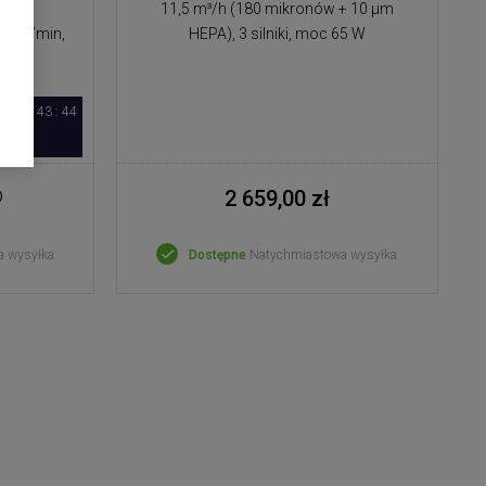
 (180
11,5 m³/h (180 mikronów + 10 μm
11 m/min,
HEPA), 3 silniki, moc 65 W
49 : 43 : 43
2 659,00 zł
a wysyłka
Dostępne
Natychmiastowa wysyłka