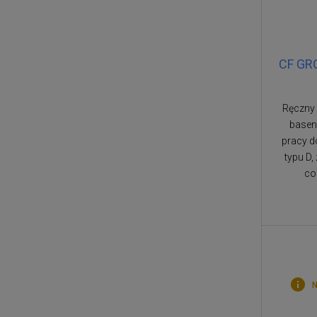
CF GRO
Ręczny
basenó
pracy do
typu D
co
N