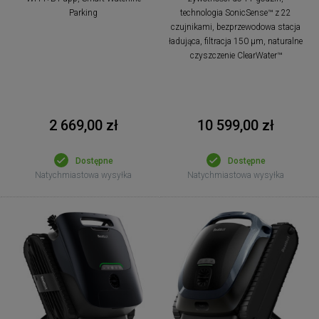
Parking
technologia SonicSense™ z 22
czujnikami, bezprzewodowa stacja
ładująca, filtracja 150 μm, naturalne
czyszczenie ClearWater™
2 669,00 zł
10 599,00 zł
Dostępne
Dostępne
Natychmiastowa wysyłka
Natychmiastowa wysyłka