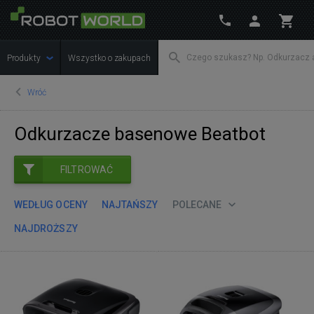
Produkty
Wszystko o zakupach
Wróć
Odkurzacze basenowe Beatbot
FILTROWAĆ
WEDŁUG OCENY
NAJTAŃSZY
POLECANE
NAJDROŻSZY