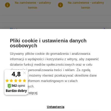
Na zamówienie - ustalimy
Na zamówienie - ustalimy
termin
termin
Blog
Pliki cookie i ustawienia danych
Poradnia
osobowych
Używamy plików cookie do gromadzenia i analizowania
Wszystko o zakupach
informacji o wydajności i korzystaniu z witryny, aby zapewnić
działanie funkcji mediów społecznościowych oraz w celu
ulepszania i personalizowania treści i reklam. Za zgodą
Kontakt
użytkownika możemy również przekazywać określone dane
osobowe platformom marketingowym w celach
Skontaktuj się z Nami
marketingowych.
Dowiedz się więcej
info@robotworld.pl
22 211 67 00
Pon-Pt 8:00—17:00
Ustawienia