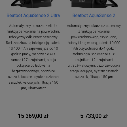
Beatbot AquaSense 2 Ultra
Beatbot AquaSense 2
Automatyczny odkurzacz AKU z
Automatyczny odkurzacz basenowy
funkcją parkowania na powierzchni,
z funkcją parkowania
robotyczny odkurzacz basenowy
powierzchniowego, czyści dno,
5w1 ze sztuczną inteligencją, bateria
ściany i linię wodną, bateria 10 000
13 400 mAh zapewniająca do 10
mAh o żywotności do 4 godzin,
godzin pracy, mapowanie AI z
technologia SonicSense z 16
kamerą i 27 czujnikami, stacja
czujnikami i 2 czujnikami
dokująca do ładowania
ultradźwiękowymi, bezprzewodowa
bezprzewodowego, podwójne
stacja ładująca, system czterech
szczotki boczne i system czterech
szczotek, filtracja 150 μm
szczotek walcowych, filtracja 150
μm, ClearWater™
15 369,00 zł
5 733,00 zł