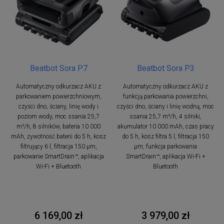
Beatbot Sora P7
Beatbot Sora P3
Automatyczny odkurzacz AKU z
Automatyczny odkurzacz AKU z
parkowaniem powierzchniowym,
funkcją parkowania powierzchni,
czyści dno, ściany, linię wody i
czyści dno, ściany i linię wodną, moc
poziom wody, moc ssania 25,7
ssania 25,7 m³/h, 4 silniki,
m³/h, 8 silników, bateria 10 000
akumulator 10 000 mAh, czas pracy
mAh, żywotność baterii do 5 h, kosz
do 5 h, kosz filtra 5 l, filtracja 150
filtrujący 6 l, filtracja 150 µm,
µm, funkcja parkowania
parkowanie SmartDrain™, aplikacja
SmartDrain™, aplikacja Wi-Fi +
Wi-Fi + Bluetooth
Bluetooth
6 169,00 zł
3 979,00 zł