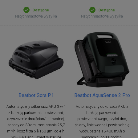
Dostępne
Dostępne
Natychmiastowa wysyłka
Natychmiastowa wysyłka
Beatbot Sora P1
Beatbot AquaSense 2 Pro
Automatyczny odkurzacz AKU 3 w 1
Automatyczny odkurzacz AKU z
z funkcją parkowania powierzchni,
funkcją parkowania
czyszczenie dna/ścian/linii wodnej,
powierzchniowego, czyści dno,
schody od 30 cm, moc ssania 25,7
ściany, linię wodną i powierzchnię
m³/h, kosz filtra 5 l/150 µm, do 4 h,
wody, bateria 13 400 mAh o
Wi-Fi+BT app, Smart Waterline
żywotności do 11 godzin,