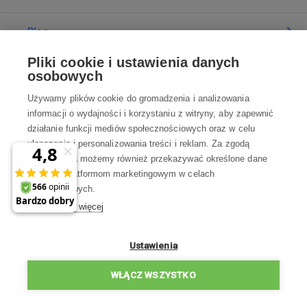
Blog
Pliki cookie i ustawienia danych
Poradnia
osobowych
Używamy plików cookie do gromadzenia i analizowania
Wszystko o zakupach
informacji o wydajności i korzystaniu z witryny, aby zapewnić
działanie funkcji mediów społecznościowych oraz w celu
ulepszania i personalizowania treści i reklam. Za zgodą
Kontakt
użytkownika możemy również przekazywać określone dane
osobowe platformom marketingowym w celach
Skontaktuj się z Nami
marketingowych.
Dowiedz się więcej
info@robotworld.pl
22 211 67 00
Pon-Pt 8:00—17:00
Ustawienia
WSZYSTKIE KONTAKTY
WŁĄCZ WSZYSTKO