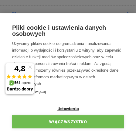
Blog
Pliki cookie i ustawienia danych
Poradnia
osobowych
Używamy plików cookie do gromadzenia i analizowania
Wszystko o zakupach
informacji o wydajności i korzystaniu z witryny, aby zapewnić
działanie funkcji mediów społecznościowych oraz w celu
ulepszania i personalizowania treści i reklam. Za zgodą
Kontakt
użytkownika możemy również przekazywać określone dane
osobowe platformom marketingowym w celach
Skontaktuj się z Nami
marketingowych.
Dowiedz się więcej
info@robotworld.pl
22 211 67 00
Pon-Pt 8:00—17:00
Ustawienia
WSZYSTKIE KONTAKTY
WŁĄCZ WSZYSTKO