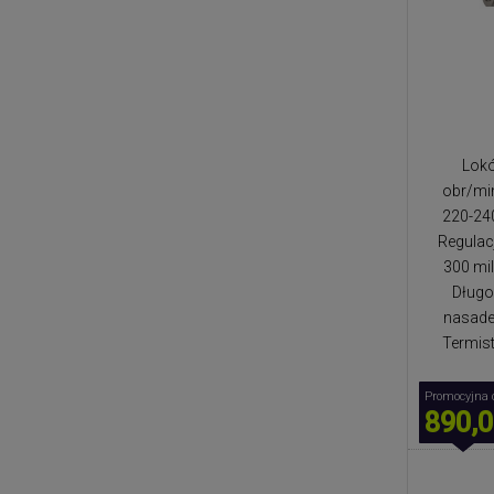
Lokó
obr/mi
220-240
Regulac
300 mi
Długo
nasade
Termist
Promocyjna 
890,0