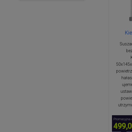
Ki
Suszar
be
50x145x
powietrz
hałas
ujem
ustawi
powiet
utrzymu
Promocyjna 
499,0