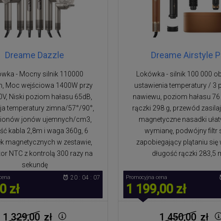
Dreame Dazzle
Dreame Airstyle 
wka - Mocny silnik 110000
Lokówka - silnik 100 000 o
n, Moc wejściowa 1400W przy
ustawienia temperatury / 3 
V, Niski poziom hałasu 65dB,
nawiewu, poziom hałasu 76
ja temperatury zimna/57°/90°,
rączki 298 g, przewód zasila
lionów jonów ujemnych/cm3,
magnetyczne nasadki ułat
ść kabla 2,8m i waga 360g, 6
wymianę, podwójny filtr
k magnetycznych w zestawie,
zapobiegający plątaniu się
or NTC z kontrolą 300 razy na
długość rączki 283,5
sekundę
cena
20 : 04 : 07
Promocyjna cena
0 zł
1 199,00 zł
1 329,00
zł
1 450,00
zł