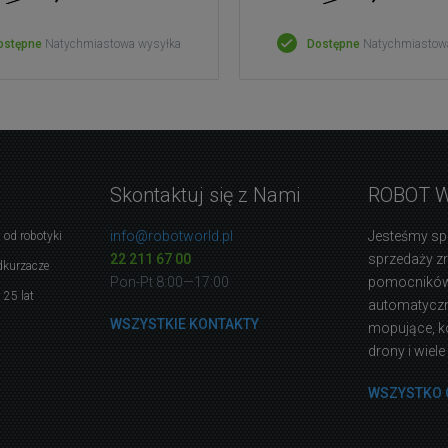
ostępne
Natychmiastowa wysyłka
Dostępne
Natychmiastow
Skontaktuj się z Nami
ROBOT 
info@robotworld.pl
Jesteśmy sp
 od robotyki
22 211 67 00
sprzedaży 
dkurzacze
Pon-Pt 8:00—17:00
pomocników
 25 lat
automatyczne
WSZYSTKIE KONTAKTY
mopujące, k
drony i wiele
WSZYSTKO 