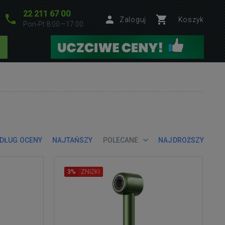
22 211 67 00
Zaloguj
Koszyk
Pon-Pt 8:00—17:00
DŁUG OCENY
NAJTAŃSZY
POLECANE
NAJDROŻSZY
3%
ZNIŻKI