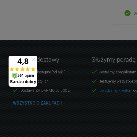
D
Warunki dostawy
Służymy poradą
Produkty dostępne "od ręki"
Jesteśmy specjalistami
Dostawa do 2. dni
Testujemy wszystkie o
Dostawa ZA DARMO od 500 zł
Doradzamy klientom
od
WSZYSTKO O ZAKUPACH