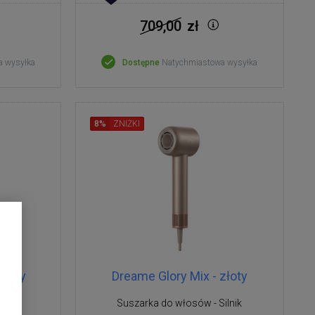
709,00
zł
a wysyłka
Dostępne
Natychmiastowa wysyłka
8%
ZNIŻKI
szary
Dreame Glory Mix - złoty
ilnik
Suszarka do włosów - Silnik