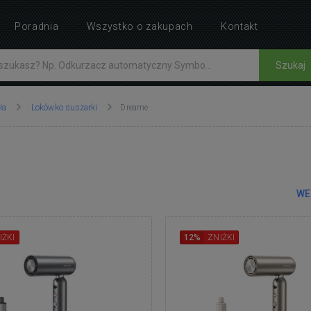
Poradnia
Wszystko o zakupach
Kontakt
Szukaj
ła
Lokówko suszarki
Dreame
WE
IŻKI
12%
ZNIŻKI