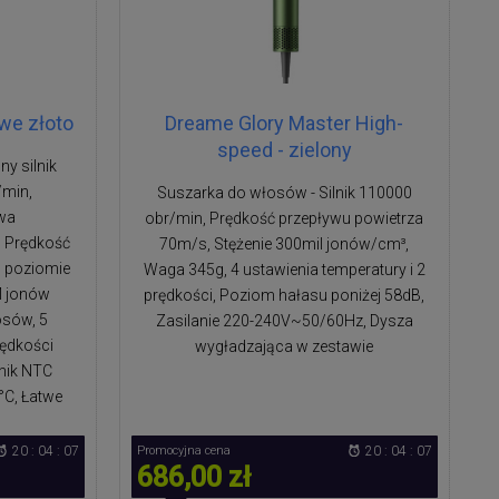
we złoto
Dreame Glory Master High-
speed - zielony
y silnik
/min,
Suszarka do włosów - Silnik 110000
wa
obr/min, Prędkość przepływu powietrza
 Prędkość
70m/s, Stężenie 300mil jonów/cm³,
m poziomie
Waga 345g, 4 ustawienia temperatury i 2
M jonów
prędkości, Poziom hałasu poniżej 58dB,
osów, 5
Zasilanie 220-240V~50/60Hz, Dysza
rędkości
wygładzająca w zestawie
jnik NTC
°C, Łatwe
20 : 04 : 06
Promocyjna cena
20 : 04 : 06
686,00 zł