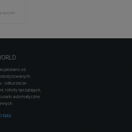
a wysyłka
WORLD
ecjalistami od
zrobotyzowanych
 - odkurzacze
, roboty sprzątające,
osiarki automatyczne,
 innych
O NAS