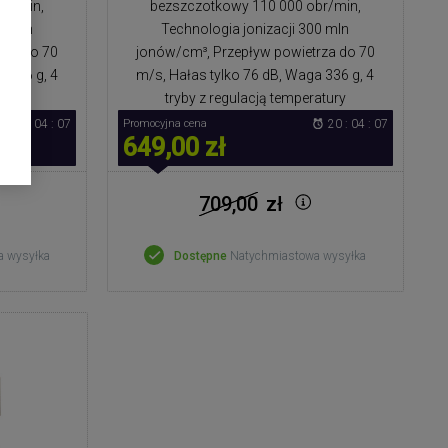
br/min,
bezszczotkowy 110 000 obr/min,
00 mln
Technologia jonizacji 300 mln
rza do 70
jonów/cm³, Przepływ powietrza do 70
 336 g, 4
m/s, Hałas tylko 76 dB, Waga 336 g, 4
atury
tryby z regulacją temperatury
20 : 04 : 07
Promocyjna cena
20 : 04 : 07
649,00 zł
709,00
zł
a wysyłka
Dostępne
Natychmiastowa wysyłka