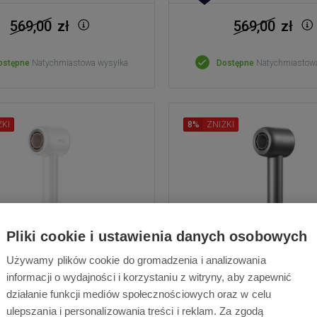
569,00
zł
569,00
zł
ostępne
Natychmiastowa wysyłka
Dostępne
Natychmiastow
ŻKI
8%
ZNIŻKI
Pliki cookie i ustawienia danych osobowych
Używamy plików cookie do gromadzenia i analizowania
ame Glory Mix - biały
Dreame Glory Mix - 
informacji o wydajności i korzystaniu z witryny, aby zapewnić
działanie funkcji mediów społecznościowych oraz w celu
szarka do włosów - Silnik
Suszarka do włosów - S
ulepszania i personalizowania treści i reklam. Za zgodą