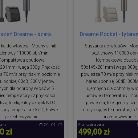
eszeń Dreame - szara
Dreame Pocket - tytano
ka do włosów - Mocny silnik
Suszarka do włosów - Mocn
ztlenowy 110000 obr/min,
beztlenowy 110000 obr
Kompaktowa obudowa
Kompaktowa obudo
201mm i waga 300g, Prędkość
50x145x201mm i waga 300g,
a 70 m/s przy niskim poziomie
powietrza 70 m/s przy niski
u poniżej 60dB, 300M jonów
hałasu poniżej 60dB, 300
nych dla ochrony włosów, 5
ujemnych dla ochrony wł
eń temperatury i 2 prędkości
ustawień temperatury i 2 p
rza, Inteligentny czujnik NTC
powietrza, Inteligentny czu
jący temperaturę 57°C, Łatwe
utrzymujący temperaturę 57
przechowywanie
przechowywanie
cena
20 : 04 : 06
Promocyjna cena
0 zł
499,00 zł