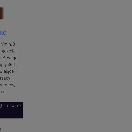
PRO
br/min, 3
prędkości
 dB, waga
jący 360°,
wiające
 ssący
 włosów,
 mm
20 : 04 : 07