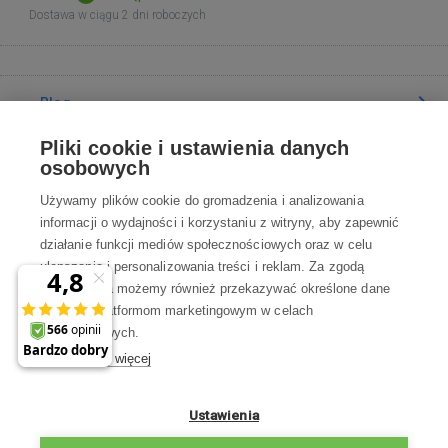
Dostawa w ciągu 2 dni roboczych
Blog
Pliki cookie i ustawienia danych
Poradnia
osobowych
Używamy plików cookie do gromadzenia i analizowania
Wszystko o zakupach
informacji o wydajności i korzystaniu z witryny, aby zapewnić
działanie funkcji mediów społecznościowych oraz w celu
ulepszania i personalizowania treści i reklam. Za zgodą
Kontakt
użytkownika możemy również przekazywać określone dane
osobowe platformom marketingowym w celach
Skontaktuj się z Nami
marketingowych.
Dowiedz się więcej
info@robotworld.pl
22 211 67 00
Pon-Pt 8:00—17:00
Ustawienia