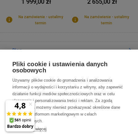
1 999,00 zł
2 655,00 zł
Na zamówienie - ustalimy
Na zamówienie - ustalimy
termin
termin
Blog
Pliki cookie i ustawienia danych
Poradnia
osobowych
Używamy plików cookie do gromadzenia i analizowania
Wszystko o zakupach
informacji o wydajności i korzystaniu z witryny, aby zapewnić
działanie funkcji mediów społecznościowych oraz w celu
ulepszania i personalizowania treści i reklam. Za zgodą
Kontakt
użytkownika możemy również przekazywać określone dane
osobowe platformom marketingowym w celach
Skontaktuj się z Nami
marketingowych.
Dowiedz się więcej
info@robotworld.pl