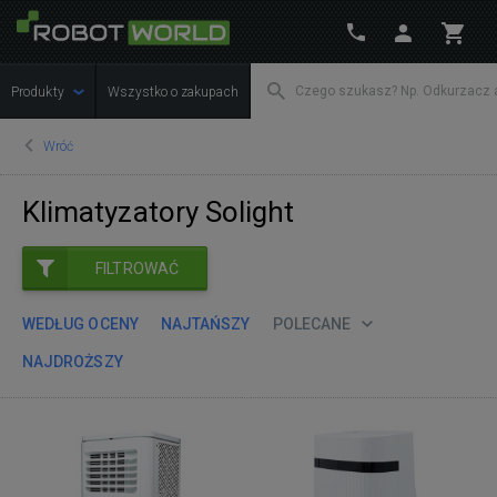
Produkty
Wszystko o zakupach
Wróć
Klimatyzatory Solight
FILTROWAĆ
WEDŁUG OCENY
NAJTAŃSZY
POLECANE
NAJDROŻSZY