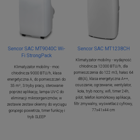
Sencor SAC MT9040C Wi-
Sencor SAC MT1238CH
Fi StrongPack
Klimatyzator mobilny - wydajność
chłodnicza 12000 BTU/h, dla
Klimatyzator mobilny - moc
pomieszczenia do 122 m3, hałas 64
chłodnicza 9000 BTU/h, klasa
dB(A), klasa energetyczna A++,
energetyczna A, do pomieszczeń do
osuszanie, ogrzewanie, wentylator,
35 m², 3 tryby pracy, sterowanie
koła, tryb nocny, wifi, timer 24h,
poprzez aplikację, lampa UV-C do
pilot, telefon komórkowy aplikacja,
eliminacji mikroorganizmów, w
filtr zmywalny, wyświetlacz cyfrowy,
zestawie zestaw okienny do wyciągu
77x41x44 cm
gorącego powietrza, timer funkcję i
tryb SLEEP