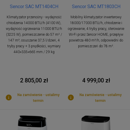
Sencor SAC MT1404CH
Sencor SAC MT1803CH
Klimatyzator przenośny - wydajność
Mobilny klimatyzator inwerterowy
chłodzenia 14000 BTU/h (4100 W),
18000/17000 BTU/h, chłodzenie i
wydajność ogrzewania 11000 BTU/h
ogrzewanie, 4 tryby pracy, sterowanie
(3225 W), pomieszczenie do 57 m² /
Wi-Fi przez Sencor HOME, przepływ
147 m³, osuszanie 37,5 l/dzień, 4
powietrza 480 m³/h, odpowiedni do
tryby pracy + 3 prędkości, wymiary
pomieszczeń do 78 m².
440×335×665 mm / 29 kg
2 805,00 zł
4 999,00 zł
Na zamówienie - ustalimy
Na zamówienie - ustalimy
termin
termin