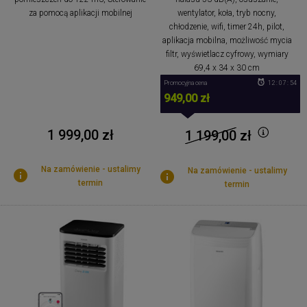
za pomocą aplikacji mobilnej
wentylator, koła, tryb nocny,
chłodzenie, wifi, timer 24h, pilot,
aplikacja mobilna, możliwość mycia
filtr, wyświetlacz cyfrowy, wymiary
69,4 x 34 x 30 cm
Promocyjna cena
12 : 07 : 53
949,00 zł
1 999,00 zł
1 199,00
zł
Na zamówienie - ustalimy
Na zamówienie - ustalimy
termin
termin