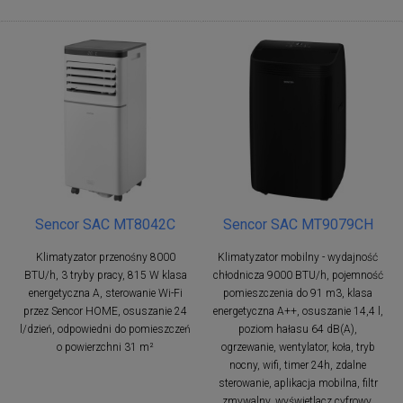
Sencor SAC MT8042C
Sencor SAC MT9079CH
Klimatyzator przenośny 8000
Klimatyzator mobilny - wydajność
BTU/h, 3 tryby pracy, 815 W klasa
chłodnicza 9000 BTU/h, pojemność
energetyczna A, sterowanie Wi-Fi
pomieszczenia do 91 m3, klasa
przez Sencor HOME, osuszanie 24
energetyczna A++, osuszanie 14,4 l,
l/dzień, odpowiedni do pomieszczeń
poziom hałasu 64 dB(A),
o powierzchni 31 m²
ogrzewanie, wentylator, koła, tryb
nocny, wifi, timer 24h, zdalne
sterowanie, aplikacja mobilna, filtr
zmywalny, wyświetlacz cyfrowy,