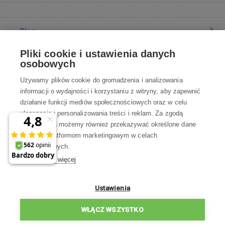
Blog
Pliki cookie i ustawienia danych
Poradnia
osobowych
Używamy plików cookie do gromadzenia i analizowania
Wszystko o zakupach
informacji o wydajności i korzystaniu z witryny, aby zapewnić
działanie funkcji mediów społecznościowych oraz w celu
ulepszania i personalizowania treści i reklam. Za zgodą
Kontakt
użytkownika możemy również przekazywać określone dane
osobowe platformom marketingowym w celach
Skontaktuj się z Nami
marketingowych.
Dowiedz się więcej
info@robotworld.pl
22 211 67 00
Pon-Pt 8:00—17:00
Ustawienia
WSZYSTKIE KONTAKTY
WŁĄCZ WSZYSTKO