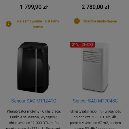
1 799,90 zł
2 789,00 zł
Na zamówienie - ustalimy
Obecnie niedostępne
termin
21%
ZNIŻKI
Sencor SAC MT1241C
Sencor SAC MT7048C
Klimatyzator mobilny - Cicha praca,
Klimatyzator mobilny - wydajność
Funkcja osuszania, Wydajność
chłodnicza 7000 BTU/h, dla
chłodzenia do 12 000 BTU/h, Do
pomieszczenia do 67 m3, poziom
pomieszczeń do 122 m3, Sterowanie
hałasu 53 dB(A), osuszanie,