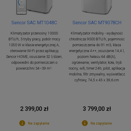
Sencor SAC MT1048C
Sencor SAC MT9078CH
Klimatyzator przenośny 10000
Klimatyzator mobilny - wydajność
BTU/h, 3 tryby pracy, pobór mocy
chłodnicza 9000 BTU/h, pojemność
1050 W w klasie energetycznej A,
pomieszczenia do 91 m3, klasa
sterowanie Wi-Fi przez aplikację
energetyczna A++, osuszanie 14,4 l,
Sencor HOME, osuszanie 32 l/dzień,
poziom hałasu 64 dB(A),
odpowiedni do pomieszczeń o
ogrzewanie, wentylator, koła, tryb
powierzchni 34–39 m².
nocny, wifi, timer 24h, pilot, aplikacja
mobilna, filtr zmywalny, wyświetlacz
cyfrowy, 74,5 x 45 x 39,6 cm
2 399,00 zł
3 799,00 zł
Na zapytanie
Na zapytanie