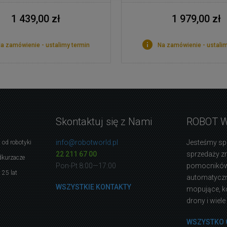
1 439,00 zł
1 979,00 zł
a zamówienie - ustalimy termin
Na zamówienie - ustalim
Skontaktuj się z Nami
ROBOT 
info@robotworld.pl
Jesteśmy sp
 od robotyki
22 211 67 00
sprzedaży 
dkurzacze
Pon-Pt 8:00—17:00
pomocników
 25 lat
automatyczne
WSZYSTKIE KONTAKTY
mopujące, k
drony i wiele
WSZYSTKO 