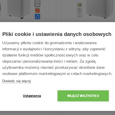
alente SummerICE9
Salente SummerI
Pliki cookie i ustawienia danych osobowych
ny klimatyzator o wydajności
Przenośny klimatyzator 3
Używamy plików cookie do gromadzenia i analizowania
łodniczej 9000 BTU/h do
wydajności chłodniczej 12 
informacji o wydajności i korzystaniu z witryny, aby zapewnić
zeń o powierzchni 12–20 m² –
Chłodzenie, osuszanie i wen
działanie funkcji mediów społecznościowych oraz w celu
nie przez Wi-Fi i Bluetooth za
jednym urządzeniu - Sterowa
ulepszania i personalizowania treści i reklam. Za zgodą
ą aplikacji Tuya SmartLife –
Wi-Fi i Bluetooth za pomocą 
użytkownika możemy również przekazywać określone dane
zny czynnik chłodniczy R290 –
Tuya SmartLife - Łatwa instal
osobowe platformom marketingowym w celach marketingowych.
pracy: chłodzenie, osuszanie 24
nocny z regulacją temper
wentylator – Klasa energetyczna
Automatyczny restart po 
Dowiedz się więcej
 nocny z regulacją temperatury
zasilania - Klasa energet
omatyczny restart po awarii
Ustawienia
WŁĄCZ WSZYSTKO
zasilania