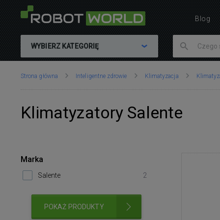
Blog
WYBIERZ KATEGORIĘ
Znajdujesz
Strona główna
Inteligentne zdrowie
Klimatyzacja
Klimatyz
się
tutaj:
Klimatyzatory Salente
Marka
Salente
2
POKAŻ PRODUKTY