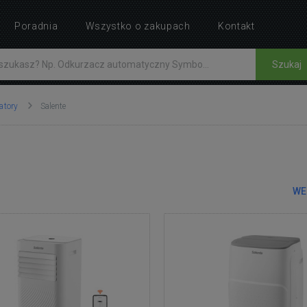
Poradnia
Wszystko o zakupach
Kontakt
Szukaj
atory
Salente
WE