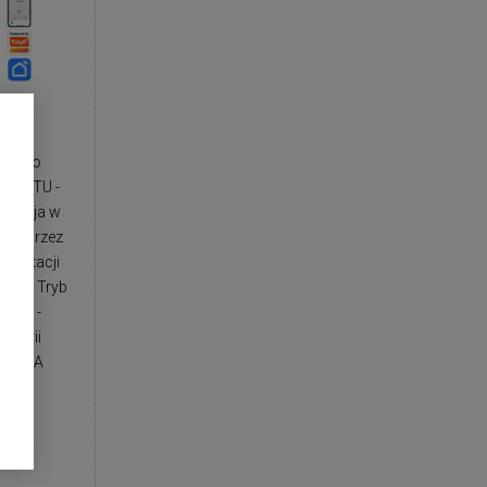
CE12
 w 1 o
000 BTU -
tylacja w
nie przez
aplikacji
acja - Tryb
atury -
awarii
yczna A