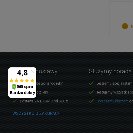
N
Warunki dostawy
Służymy poradą
Produkty dostępne "od ręki"
Jesteśmy specjalistami
Dostawa do 2. dni
Testujemy wszystkie o
Dostawa ZA DARMO od 500 zł
Doradzamy klientom
od
WSZYSTKO O ZAKUPACH