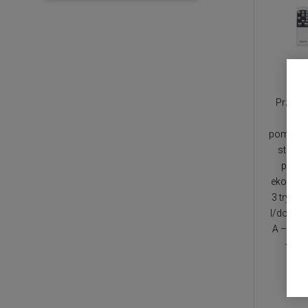
S
Przenoś
ch
pomieszc
sterowa
pomoc
ekologic
3 tryby 
l/dobę, 
A – Tryb
– Aut