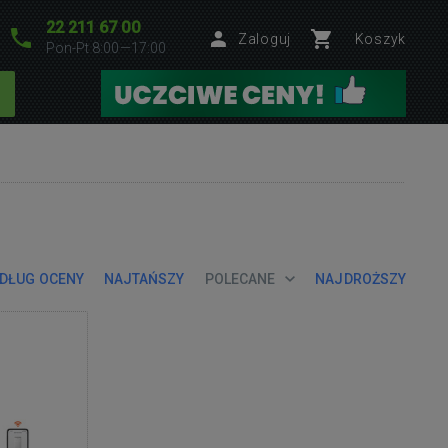
22 211 67 00
Zaloguj
Koszyk
Pon-Pt 8:00—17:00
DŁUG OCENY
NAJTAŃSZY
POLECANE
NAJDROŻSZY