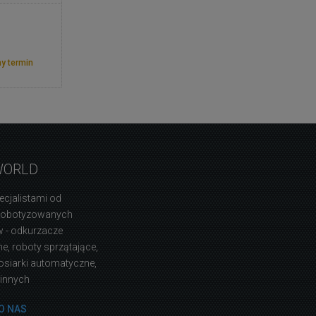
y termin
WORLD
ecjalistami od
zrobotyzowanych
 - odkurzacze
, roboty sprzątające,
osiarki automatyczne,
 innych
O NAS