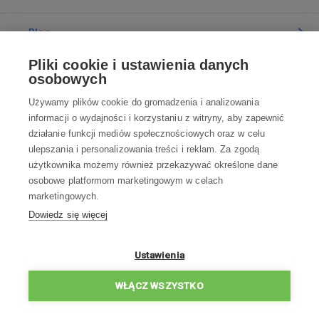
Blog
Pliki cookie i ustawienia danych
Poradnia
osobowych
Używamy plików cookie do gromadzenia i analizowania
Wszystko o zakupach
informacji o wydajności i korzystaniu z witryny, aby zapewnić
działanie funkcji mediów społecznościowych oraz w celu
ulepszania i personalizowania treści i reklam. Za zgodą
Kontakt
użytkownika możemy również przekazywać określone dane
osobowe platformom marketingowym w celach
Skontaktuj się z Nami
marketingowych.
Dowiedz się więcej
info@robotworld.pl
22 211 67 00
Pon-Pt 8:00—17:00
Ustawienia
WSZYSTKIE KONTAKTY
WŁĄCZ WSZYSTKO