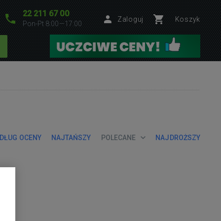
22 211 67 00
Zaloguj
Koszyk
Pon-Pt 8:00—17:00
DŁUG OCENY
NAJTAŃSZY
POLECANE
NAJDROŻSZY