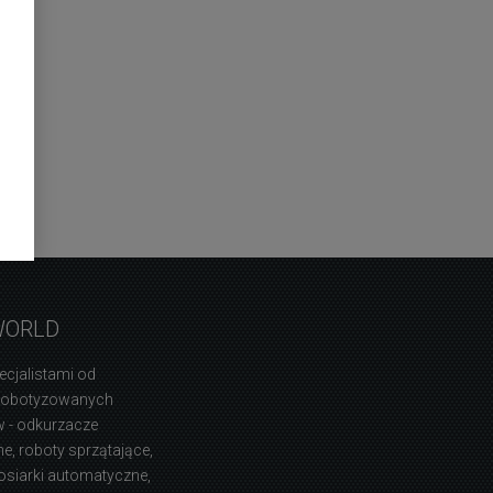
WORLD
ecjalistami od
zrobotyzowanych
 - odkurzacze
, roboty sprzątające,
osiarki automatyczne,