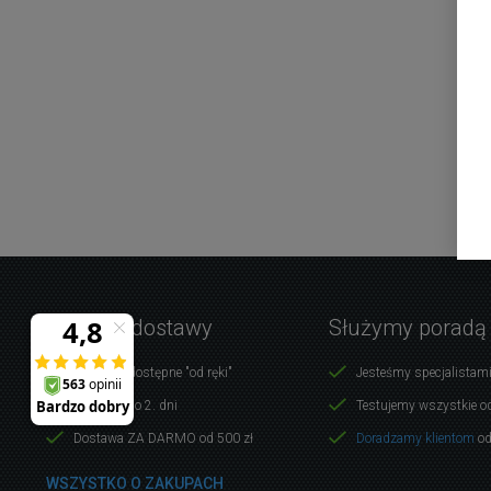
Warunki dostawy
Służymy poradą
Produkty dostępne "od ręki"
Jesteśmy specjalistami
Dostawa do 2. dni
Testujemy wszystkie o
Dostawa ZA DARMO od 500 zł
Doradzamy klientom
od
WSZYSTKO O ZAKUPACH