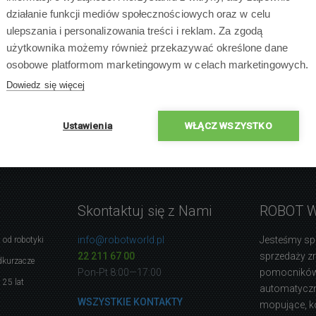
działanie funkcji mediów społecznościowych oraz w celu
ulepszania i personalizowania treści i reklam. Za zgodą
użytkownika możemy również przekazywać określone dane
osobowe platformom marketingowym w celach marketingowych.
Dowiedz się więcej
Ustawienia
WŁĄCZ WSZYSTKO
Skontaktuj się z Nami
ROBOT 
info@robotworld.pl
Jesteśmy sp
 od robotyki
22 211 67 00
sprzedaży 
dkurzacze
Pon-Pt 8:00—17:00
pomocników
 25 lat
automatyczne
WSZYSTKIE KONTAKTY
mopujące, k