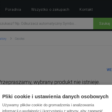
Poradnia
Wszystko o zakupach
Kontakt
Szukaj
atory
Cecotec
WE
Przepraszamy, wybrany produkt nie istnieje.
Pliki cookie i ustawienia danych osobowych
Używamy plików cookie do gromadzenia i analizowania
informacji o wydajności i korzystaniu z witryny, aby zapewnić