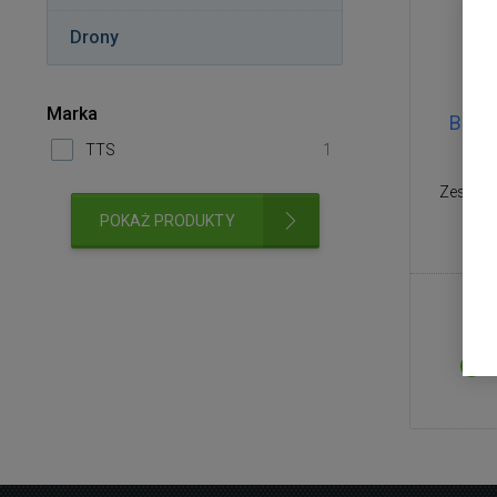
Drony
Marka
Bee-B
TTS
1
Zestaw 
POKAŻ PRODUKTY