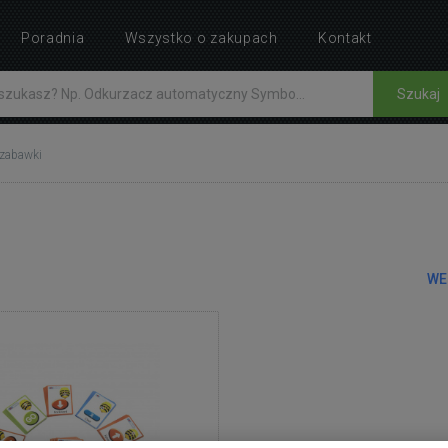
Poradnia
Wszystko o zakupach
Kontakt
Szukaj
 zabawki
WE