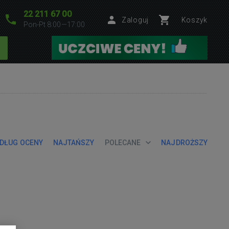
22 211 67 00
Zaloguj
Koszyk
Pon-Pt 8:00—17:00
DŁUG OCENY
NAJTAŃSZY
POLECANE
NAJDROŻSZY