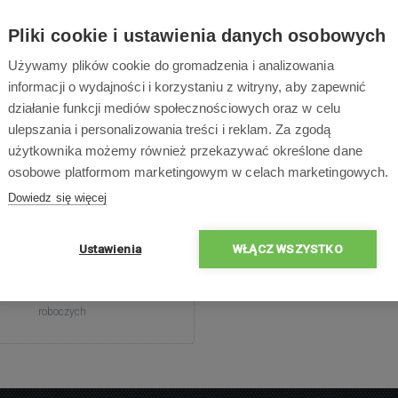
Pliki cookie i ustawienia danych osobowych
Używamy plików cookie do gromadzenia i analizowania
informacji o wydajności i korzystaniu z witryny, aby zapewnić
ot/Blue-Bot małe karty
działanie funkcji mediów społecznościowych oraz w celu
sekwencyjne
ulepszania i personalizowania treści i reklam. Za zgodą
użytkownika możemy również przekazywać określone dane
zawiera 49 kart sekwencyjnych
osobowe platformom marketingowym w celach marketingowych.
Dowiedz się więcej
109,00 zł
Ustawienia
WŁĄCZ WSZYSTKO
Dostępne
Dostawa w ciągu 2 dni
roboczych