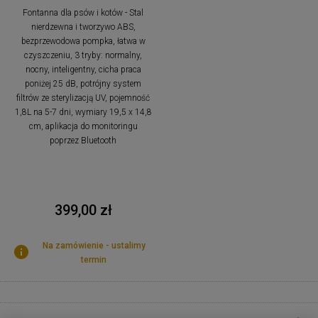
Fontanna dla psów i kotów - Stal
nierdzewna i tworzywo ABS,
bezprzewodowa pompka, łatwa w
czyszczeniu, 3 tryby: normalny,
nocny, inteligentny, cicha praca
poniżej 25 dB, potrójny system
filtrów ze sterylizacją UV, pojemność
1,8L na 5-7 dni, wymiary 19,5 x 14,8
cm, aplikacja do monitoringu
poprzez Bluetooth
399,00 zł
Na zamówienie - ustalimy
termin