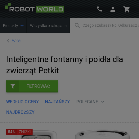
Produkty
Wszystko o zakupach
Wróć
Inteligentne fontanny i poidła dla
zwierząt Petkit
FILTROWAĆ
WEDŁUG OCENY
NAJTAŃSZY
POLECANE
NAJDROŻSZY
54%
ZNIŻKI