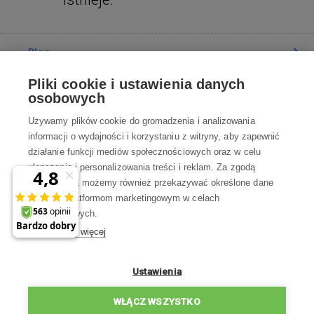
Blog
Pliki cookie i ustawienia danych
Poradnia
osobowych
Używamy plików cookie do gromadzenia i analizowania
Wszystko o zakupach
informacji o wydajności i korzystaniu z witryny, aby zapewnić
działanie funkcji mediów społecznościowych oraz w celu
ulepszania i personalizowania treści i reklam. Za zgodą
Kontakt
użytkownika możemy również przekazywać określone dane
osobowe platformom marketingowym w celach
Skontaktuj się z Nami
marketingowych.
Dowiedz się więcej
info@robotworld.pl
22 211 67 00
Pon-Pt 8:00—17:00
Ustawienia
WSZYSTKIE KONTAKTY
WŁĄCZ WSZYSTKO