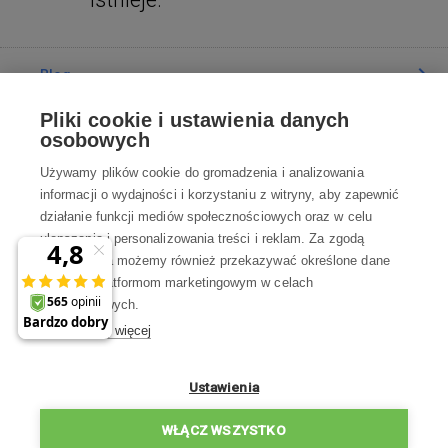
Blog
Pliki cookie i ustawienia danych
Poradnia
osobowych
Używamy plików cookie do gromadzenia i analizowania
Wszystko o zakupach
informacji o wydajności i korzystaniu z witryny, aby zapewnić
działanie funkcji mediów społecznościowych oraz w celu
ulepszania i personalizowania treści i reklam. Za zgodą
Kontakt
użytkownika możemy również przekazywać określone dane
osobowe platformom marketingowym w celach
Skontaktuj się z Nami
marketingowych.
Dowiedz się więcej
info@robotworld.pl
22 211 67 00
Pon-Pt 8:00—17:00
Ustawienia
WSZYSTKIE KONTAKTY
WŁĄCZ WSZYSTKO