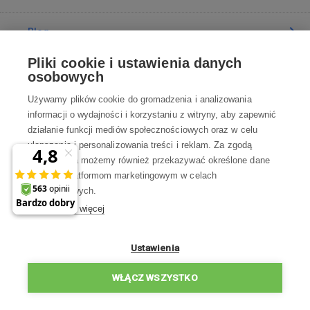
Blog
Pliki cookie i ustawienia danych
Poradnia
osobowych
Używamy plików cookie do gromadzenia i analizowania
Wszystko o zakupach
informacji o wydajności i korzystaniu z witryny, aby zapewnić
działanie funkcji mediów społecznościowych oraz w celu
ulepszania i personalizowania treści i reklam. Za zgodą
Kontakt
użytkownika możemy również przekazywać określone dane
osobowe platformom marketingowym w celach
Skontaktuj się z Nami
marketingowych.
Dowiedz się więcej
info@robotworld.pl
22 211 67 00
Pon-Pt 8:00—17:00
Ustawienia
WSZYSTKIE KONTAKTY
WŁĄCZ WSZYSTKO