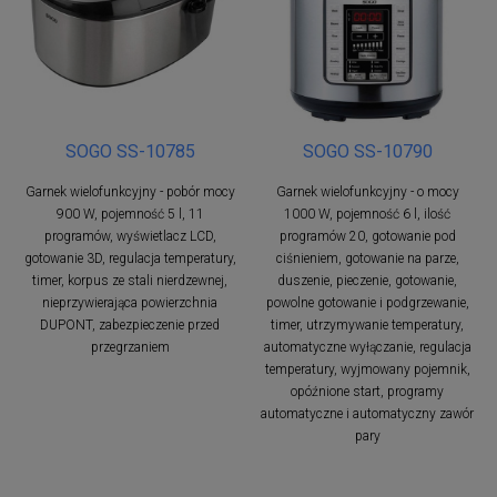
SOGO SS-10785
SOGO SS-10790
Garnek wielofunkcyjny - pobór mocy
Garnek wielofunkcyjny - o mocy
900 W, pojemność 5 l, 11
1000 W, pojemność 6 l, ilość
programów, wyświetlacz LCD,
programów 20, gotowanie pod
gotowanie 3D, regulacja temperatury,
ciśnieniem, gotowanie na parze,
timer, korpus ze stali nierdzewnej,
duszenie, pieczenie, gotowanie,
nieprzywierająca powierzchnia
powolne gotowanie i podgrzewanie,
DUPONT, zabezpieczenie przed
timer, utrzymywanie temperatury,
przegrzaniem
automatyczne wyłączanie, regulacja
temperatury, wyjmowany pojemnik,
opóźnione start, programy
automatyczne i automatyczny zawór
pary