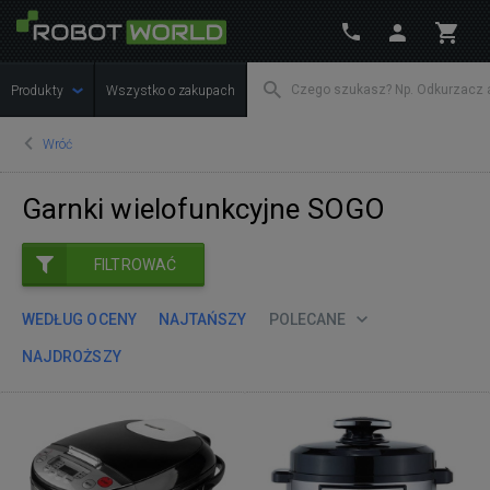
Produkty
Wszystko o zakupach
Wróć
Garnki wielofunkcyjne SOGO
FILTROWAĆ
WEDŁUG OCENY
NAJTAŃSZY
POLECANE
NAJDROŻSZY