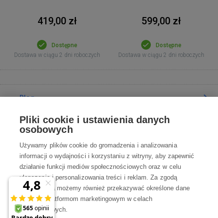
419,00 zł
599,00 zł
Dostępne
Dostępne
Dostawa w ciągu 2 dni roboczych
Dostawa w ciągu 2 dni roboczych
Blog
Pliki cookie i ustawienia danych
Poradnia
osobowych
Używamy plików cookie do gromadzenia i analizowania
Wszystko o zakupach
informacji o wydajności i korzystaniu z witryny, aby zapewnić
działanie funkcji mediów społecznościowych oraz w celu
ulepszania i personalizowania treści i reklam. Za zgodą
Kontakt
użytkownika możemy również przekazywać określone dane
osobowe platformom marketingowym w celach
Skontaktuj się z Nami
marketingowych.