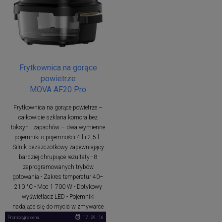
Frytkownica na gorące
powietrze
MOVA AF20 Pro
Frytkownica na gorące powietrze –
całkowicie szklana komora bez
toksyn i zapachów – dwa wymienne
pojemniki o pojemności 4 l i 2,5 l -
Silnik bezszczotkowy zapewniający
bardziej chrupiące rezultaty - 8
zaprogramowanych trybów
gotowania - Zakres temperatur 40–
210 °C - Moc 1 700 W - Dotykowy
wyświetlacz LED - Pojemniki
nadające się do mycia w zmywarce
Promocyjna cena
17 : 29 : 16