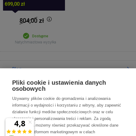
699,00 zł
804,00
zł
Dostępne
Natychmiastowa wysyłka
Blog
Pliki cookie i ustawienia danych
Poradnia
osobowych
Używamy plików cookie do gromadzenia i analizowania
Wszystko o zakupach
informacji o wydajności i korzystaniu z witryny, aby zapewnić
działanie funkcji mediów społecznościowych oraz w celu
ulepszania i personalizowania treści i reklam. Za zgodą
Kontakt
użytkownika możemy również przekazywać określone dane
osobowe platformom marketingowym w celach