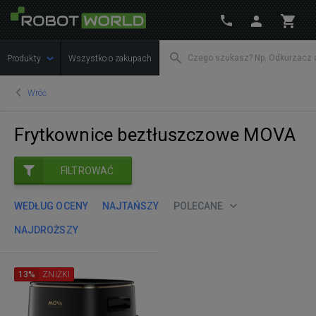
Produkty
Wszystko o zakupach
Wróć
Frytkownice beztłuszczowe MOVA
FILTROWAĆ
WEDŁUG OCENY
NAJTAŃSZY
POLECANE
NAJDROŻSZY
13%
ZNIŻKI