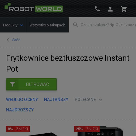
Produkty
Wszystko o zakupach
Wróć
Frytkownice beztłuszczowe Instant
Pot
FILTROWAĆ
WEDŁUG OCENY
NAJTAŃSZY
POLECANE
NAJDROŻSZY
8%
ZNIŻKI
25%
ZNIŻKI