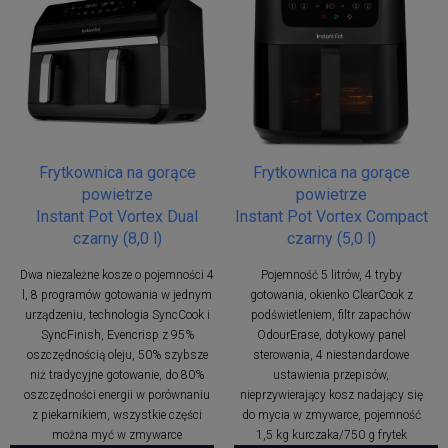
Frytkownica na gorące
Frytkownica na gorące
powietrze
powietrze
Instant Pot Vortex Dual
Instant Pot Vortex Compact
czarny (8,0 l)
czarny (5,0 l)
Dwa niezależne kosze o pojemności 4
Pojemność 5 litrów, 4 tryby
l, 8 programów gotowania w jednym
gotowania, okienko ClearCook z
urządzeniu, technologia SyncCook i
podświetleniem, filtr zapachów
SyncFinish, Evencrisp z 95%
OdourErase, dotykowy panel
oszczędnością oleju, 50% szybsze
sterowania, 4 niestandardowe
niż tradycyjne gotowanie, do 80%
ustawienia przepisów,
oszczędności energii w porównaniu
nieprzywierający kosz nadający się
z piekarnikiem, wszystkie części
do mycia w zmywarce, pojemność
można myć w zmywarce
1,5 kg kurczaka/750 g frytek