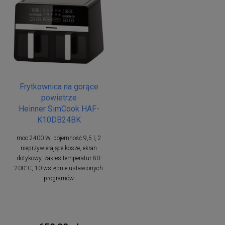
Frytkownica na gorące
powietrze
Heinner SimCook HAF-
K10DB24BK
moc 2400 W, pojemność 9,5 l, 2
nieprzywierające kosze, ekran
dotykowy, zakres temperatur 80-
200°C, 10 wstępnie ustawionych
programów