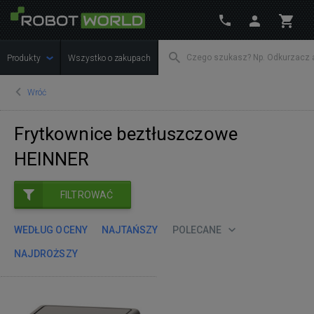
Produkty
Wszystko o zakupach
Wróć
Frytkownice beztłuszczowe
HEINNER
FILTROWAĆ
WEDŁUG OCENY
NAJTAŃSZY
POLECANE
NAJDROŻSZY