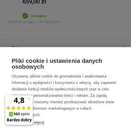
659,00 zł
Dostępne
Dostawa w ciągu 2 dni roboczych
Blog
Pliki cookie i ustawienia danych
Poradnia
osobowych
Używamy plików cookie do gromadzenia i analizowania
Wszystko o zakupach
informacji o wydajności i korzystaniu z witryny, aby zapewnić
działanie funkcji mediów społecznościowych oraz w celu
ulepszania i personalizowania treści i reklam. Za zgodą
Kontakt
użytkownika możemy również przekazywać określone dane
osobowe platformom marketingowym w celach
Skontaktuj się z Nami
marketingowych.
Dowiedz się więcej
info@robotworld.pl