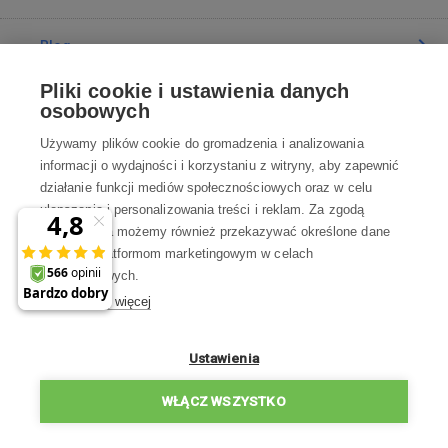
Blog
Pliki cookie i ustawienia danych
Poradnia
osobowych
Używamy plików cookie do gromadzenia i analizowania
Wszystko o zakupach
informacji o wydajności i korzystaniu z witryny, aby zapewnić
działanie funkcji mediów społecznościowych oraz w celu
ulepszania i personalizowania treści i reklam. Za zgodą
Kontakt
użytkownika możemy również przekazywać określone dane
osobowe platformom marketingowym w celach
Skontaktuj się z Nami
marketingowych.
Dowiedz się więcej
info@robotworld.pl
22 211 67 00
Pon-Pt 8:00—17:00
Ustawienia
WSZYSTKIE KONTAKTY
WŁĄCZ WSZYSTKO