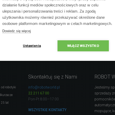
działanie funkcji mediów społecznościowych oraz w celu
ulepszania i personalizowania treści i reklam. Za zgodą
użytkownika możemy również przekazywać określone dane
osobowe platformom marketingowym w celach marketingowych.
Dowiedz się więcej
Ustawienia
WŁĄCZ WSZYSTKO
Skontaktuj się z Nami
ROBOT 
info@robotworld.pl
Jesteśmy sp
 od robotyki
22 211 67 00
sprzedaży 
dkurzacze
Pon-Pt 8:00—17:00
pomocników
 25 lat
automatyczne
WSZYSTKIE KONTAKTY
mopujące, k