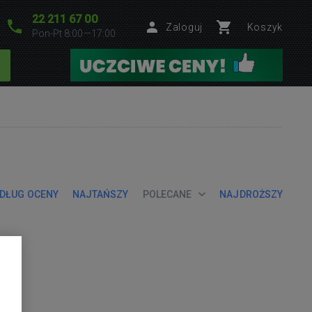
22 211 67 00
Zaloguj
Koszyk
Pon-Pt 8:00—17:00
DŁUG OCENY
NAJTAŃSZY
POLECANE
NAJDROŻSZY