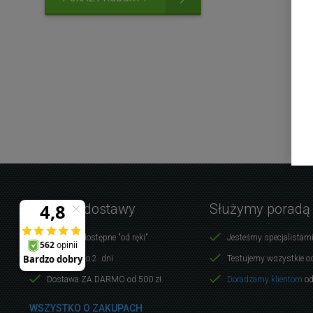
Warunki dostawy
Służymy poradą
Produkty dostępne "od ręki"
Jesteśmy specjalistami
Dostawa do 2. dni
Testujemy wszystkie o
Dostawa ZA DARMO od 500 zł
Doradzamy klientom
od
WSZYSTKO O ZAKUPACH