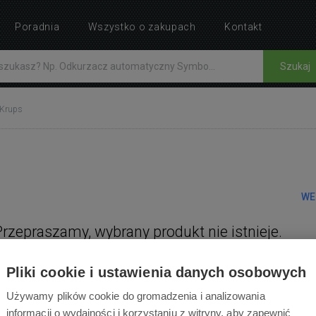
Poradnia
Wszystko o zakupach
Kontakt
Szukaj
Krups
WE
Przepraszamy, wybrany produkt nie istnieje.
Pliki cookie i ustawienia danych osobowych
Używamy plików cookie do gromadzenia i analizowania
informacji o wydajności i korzystaniu z witryny, aby zapewnić