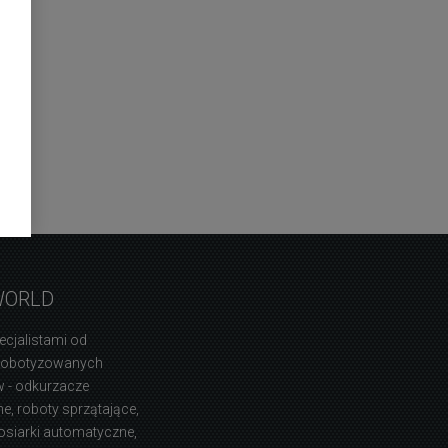
WORLD
ecjalistami od
zrobotyzowanych
 - odkurzacze
, roboty sprzątające,
osiarki automatyczne,