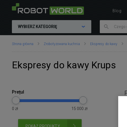
Blog
WYBIERZ KATEGORIĘ
Znajdujesz
Strona główna
Zrobotyzowana kuchnia
Ekspresy do kawy
się
tutaj:
Ekspresy do kawy Krups
Prețul
0
zł
15 000
zł
POKAŻ PRODUKTY