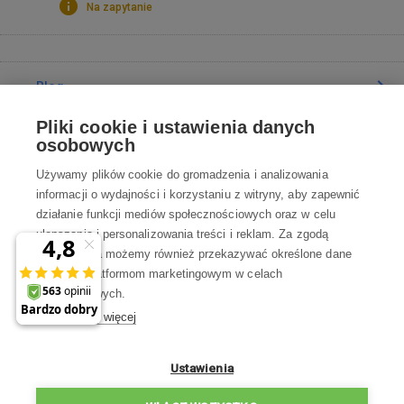
Na zapytanie
Blog
Pliki cookie i ustawienia danych
Poradnia
osobowych
Używamy plików cookie do gromadzenia i analizowania
Wszystko o zakupach
informacji o wydajności i korzystaniu z witryny, aby zapewnić
działanie funkcji mediów społecznościowych oraz w celu
ulepszania i personalizowania treści i reklam. Za zgodą
Kontakt
użytkownika możemy również przekazywać określone dane
osobowe platformom marketingowym w celach
Skontaktuj się z Nami
marketingowych.
Dowiedz się więcej
info@robotworld.pl
22 211 67 00
Pon-Pt 8:00—17:00
Ustawienia