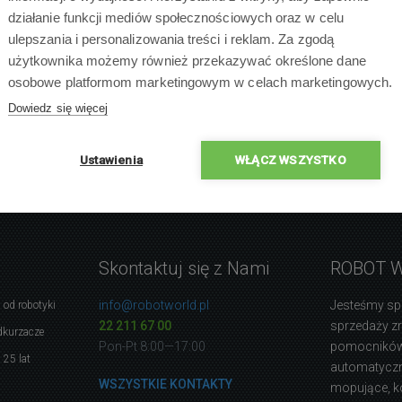
działanie funkcji mediów społecznościowych oraz w celu
ulepszania i personalizowania treści i reklam. Za zgodą
użytkownika możemy również przekazywać określone dane
osobowe platformom marketingowym w celach marketingowych.
Dowiedz się więcej
Ustawienia
WŁĄCZ WSZYSTKO
Skontaktuj się z Nami
ROBOT 
info@robotworld.pl
Jesteśmy sp
 od robotyki
22 211 67 00
sprzedaży 
dkurzacze
Pon-Pt 8:00—17:00
pomocników
 25 lat
automatyczne
WSZYSTKIE KONTAKTY
mopujące, k