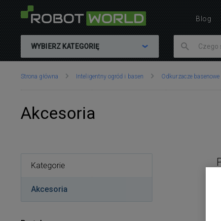
Blog
WYBIERZ KATEGORIĘ
Znajdujesz
Strona główna
Inteligentny ogród i basen
Odkurzacze basenowe
się
tutaj:
Akcesoria
Kategorie
Akcesoria