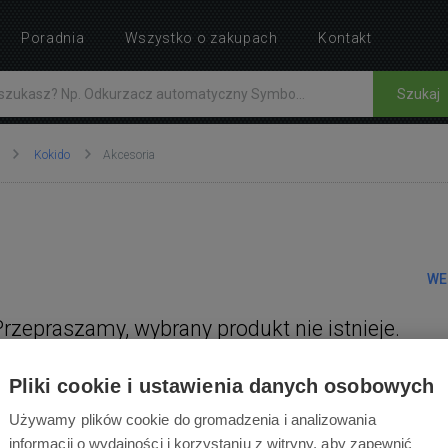
Poradnia
Wszystko o zakupach
Kontakt
Szukaj
Kokido
Akcesoria
WE
Przepraszamy, wybrany produkt nie istnieje.
Pliki cookie i ustawienia danych osobowych
Używamy plików cookie do gromadzenia i analizowania
informacji o wydajności i korzystaniu z witryny, aby zapewnić