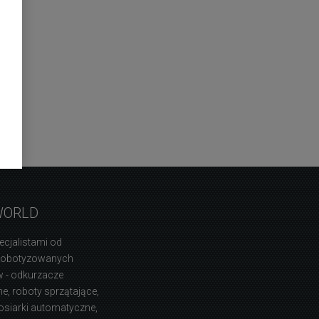
WORLD
ecjalistami od
zrobotyzowanych
 - odkurzacze
, roboty sprzątające,
osiarki automatyczne,