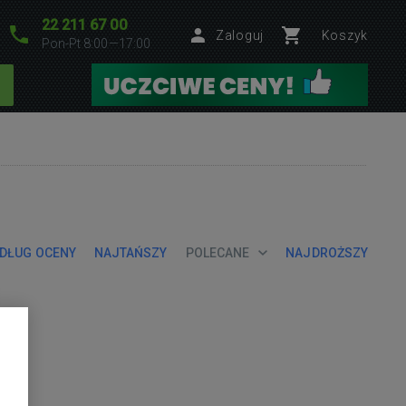
22 211 67 00
Zaloguj
Koszyk
Pon-Pt 8:00—17:00
DŁUG OCENY
NAJTAŃSZY
POLECANE
NAJDROŻSZY