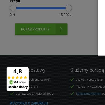
Prețul
0
zł
15 000
zł
POKAŻ PRODUKTY
Warunki dostawy
Służymy poradą
Produkty dostępne "od ręki"
Jesteśmy specjalistami
Dostawa do 2. dni
Testujemy wszystkie o
Dostawa ZA DARMO od 500 zł
Doradzamy klientom
od
WSZYSTKO O ZAKUPACH