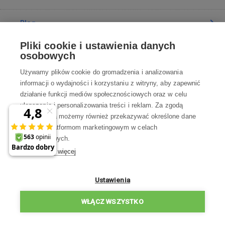
Blog
Pliki cookie i ustawienia danych
Poradnia
osobowych
Używamy plików cookie do gromadzenia i analizowania
Wszystko o zakupach
informacji o wydajności i korzystaniu z witryny, aby zapewnić
działanie funkcji mediów społecznościowych oraz w celu
ulepszania i personalizowania treści i reklam. Za zgodą
Kontakt
użytkownika możemy również przekazywać określone dane
osobowe platformom marketingowym w celach
Skontaktuj się z Nami
marketingowych.
Dowiedz się więcej
info@robotworld.pl
22 211 67 00
Pon-Pt 8:00—17:00
Ustawienia
WSZYSTKIE KONTAKTY
WŁĄCZ WSZYSTKO