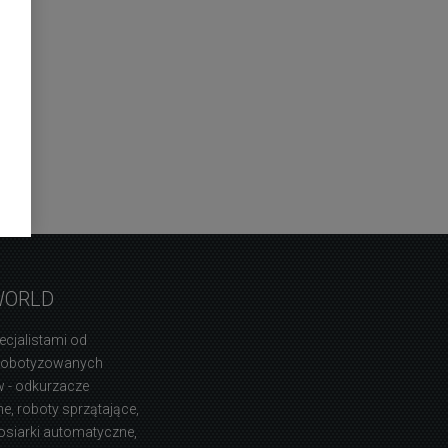
WORLD
ecjalistami od
zrobotyzowanych
 - odkurzacze
, roboty sprzątające,
osiarki automatyczne,