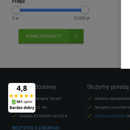
Prețul
0
zł
15 000
zł
POKAŻ PRODUKTY
Warunki dostawy
Służymy poradą
Produkty dostępne "od ręki"
Jesteśmy specjalistami
Dostawa do 2. dni
Testujemy wszystkie o
Dostawa ZA DARMO od 500 zł
Doradzamy klientom
od
WSZYSTKO O ZAKUPACH