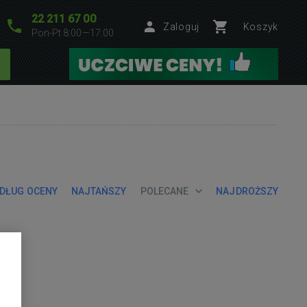
22 211 67 00
Zaloguj
Koszyk
Pon-Pt 8:00—17:00
DŁUG OCENY
NAJTAŃSZY
POLECANE
NAJDROŻSZY