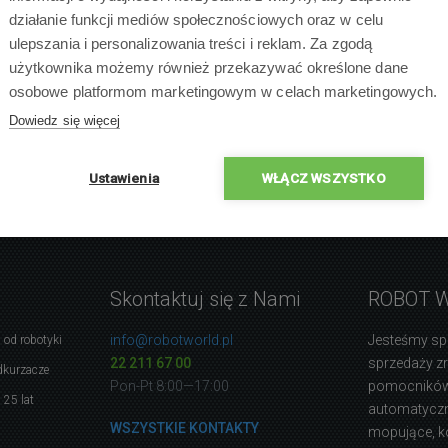
działanie funkcji mediów społecznościowych oraz w celu
ulepszania i personalizowania treści i reklam. Za zgodą
użytkownika możemy również przekazywać określone dane
osobowe platformom marketingowym w celach marketingowych.
Dowiedz się więcej
Ustawienia
WŁĄCZ WSZYSTKO
Skontaktuj się z Nami
ROBOT 
info@robotworld.pl
Jesteśmy sp
 od robotyki
22 211 67 00
sprzedaży 
dkurzacze
Pon-Pt 8:00—17:00
pomocników
 25 lat
automatyczne
WSZYSTKIE KONTAKTY
mopujące, k