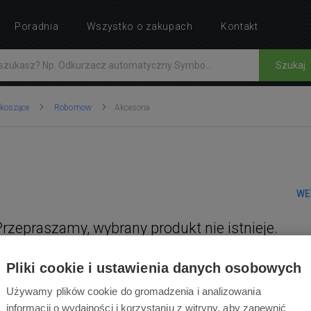
Poradnia
Wszystko o zakupach
Kontakt
Szukaj
 koszące
Robomow
Akcesoria
WE
Przepraszamy, wybrany produkt nie istnieje.
Pliki cookie i ustawienia danych osobowych
Używamy plików cookie do gromadzenia i analizowania
informacji o wydajności i korzystaniu z witryny, aby zapewnić