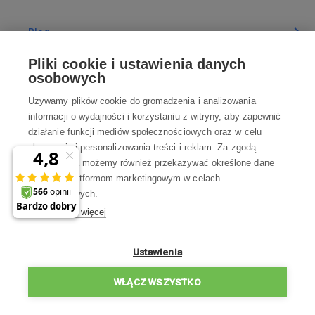
Blog
Pliki cookie i ustawienia danych
Poradnia
osobowych
Używamy plików cookie do gromadzenia i analizowania
Wszystko o zakupach
informacji o wydajności i korzystaniu z witryny, aby zapewnić
działanie funkcji mediów społecznościowych oraz w celu
ulepszania i personalizowania treści i reklam. Za zgodą
Kontakt
użytkownika możemy również przekazywać określone dane
osobowe platformom marketingowym w celach
Skontaktuj się z Nami
marketingowych.
Dowiedz się więcej
info@robotworld.pl
22 211 67 00
Pon-Pt 8:00—17:00
Ustawienia
WSZYSTKIE KONTAKTY
WŁĄCZ WSZYSTKO