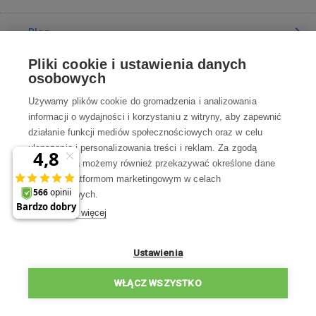
Blog
Pliki cookie i ustawienia danych
Poradnia
osobowych
Używamy plików cookie do gromadzenia i analizowania
Wszystko o zakupach
informacji o wydajności i korzystaniu z witryny, aby zapewnić
działanie funkcji mediów społecznościowych oraz w celu
ulepszania i personalizowania treści i reklam. Za zgodą
Kontakt
użytkownika możemy również przekazywać określone dane
osobowe platformom marketingowym w celach
Skontaktuj się z Nami
marketingowych.
Dowiedz się więcej
info@robotworld.pl
22 211 67 00
Pon-Pt 8:00—17:00
Ustawienia
WSZYSTKIE KONTAKTY
WŁĄCZ WSZYSTKO