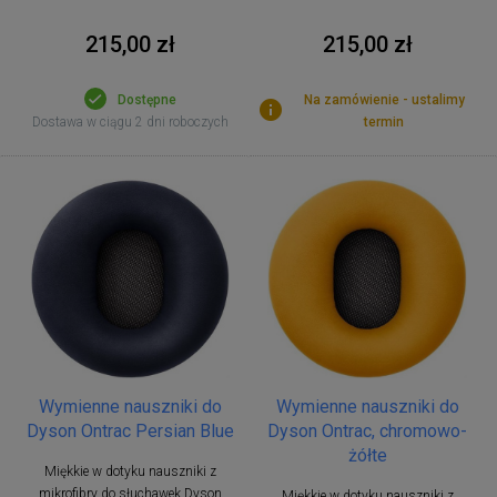
215,00 zł
215,00 zł
Dostępne
Na zamówienie - ustalimy
Dostawa w ciągu 2 dni roboczych
termin
Wymienne nauszniki do
Wymienne nauszniki do
Dyson Ontrac Persian Blue
Dyson Ontrac, chromowo-
żółte
Miękkie w dotyku nauszniki z
mikrofibry do słuchawek Dyson
Miękkie w dotyku nauszniki z