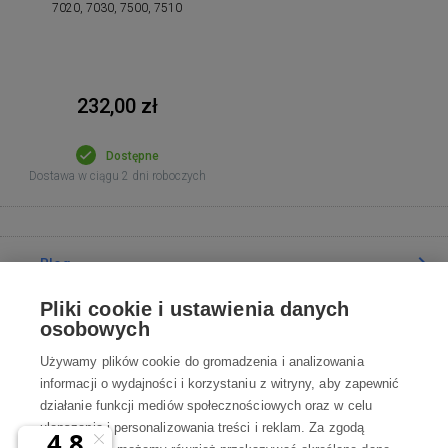
7020, 7030, 7500, 7510
232,00 zł
Dostępne
Dostawa w ciągu 2 dni roboczych
Blog
Pliki cookie i ustawienia danych
Poradnia
osobowych
Używamy plików cookie do gromadzenia i analizowania
Wszystko o zakupach
informacji o wydajności i korzystaniu z witryny, aby zapewnić
działanie funkcji mediów społecznościowych oraz w celu
ulepszania i personalizowania treści i reklam. Za zgodą
Kontakt