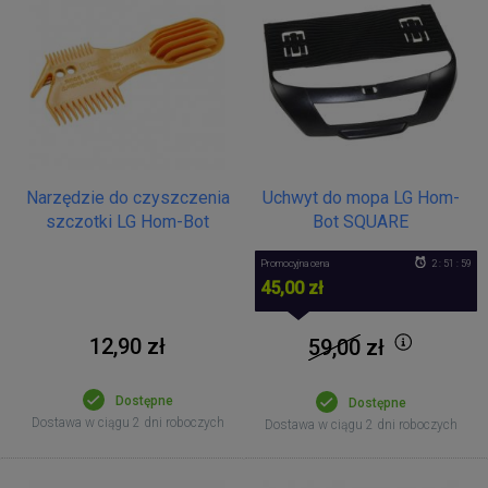
Narzędzie do czyszczenia
Uchwyt do mopa LG Hom-
szczotki LG Hom-Bot
Bot SQUARE
Promocyjna cena
2 : 51 : 58
45,00 zł
12,90 zł
59,00
zł
Dostępne
Dostępne
Dostawa w ciągu 2 dni roboczych
Dostawa w ciągu 2 dni roboczych