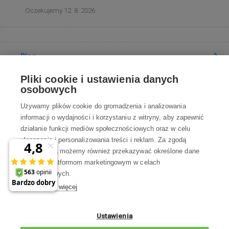
Oczekujemy 12. 8. 2026
Blog
Pliki cookie i ustawienia danych
Poradnia
osobowych
Używamy plików cookie do gromadzenia i analizowania
Wszystko o zakupach
informacji o wydajności i korzystaniu z witryny, aby zapewnić
działanie funkcji mediów społecznościowych oraz w celu
ulepszania i personalizowania treści i reklam. Za zgodą
Kontakt
użytkownika możemy również przekazywać określone dane
osobowe platformom marketingowym w celach
Skontaktuj się z Nami
marketingowych.
Dowiedz się więcej
info@robotworld.pl
22 211 67 00
Pon-Pt 8:00—17:00
Ustawienia