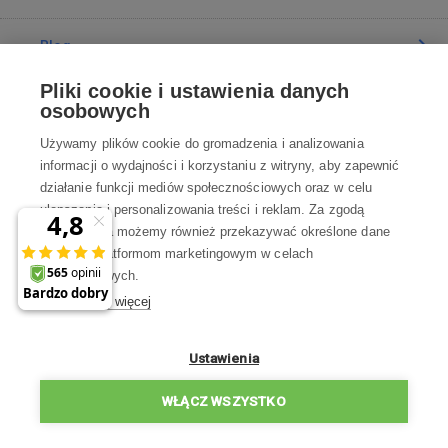
Blog
Pliki cookie i ustawienia danych
Poradnia
osobowych
Używamy plików cookie do gromadzenia i analizowania
Wszystko o zakupach
informacji o wydajności i korzystaniu z witryny, aby zapewnić
działanie funkcji mediów społecznościowych oraz w celu
ulepszania i personalizowania treści i reklam. Za zgodą
Kontakt
użytkownika możemy również przekazywać określone dane
osobowe platformom marketingowym w celach
Skontaktuj się z Nami
marketingowych.
Dowiedz się więcej
info@robotworld.pl
22 211 67 00
Pon-Pt 8:00—17:00
Ustawienia
WSZYSTKIE KONTAKTY
WŁĄCZ WSZYSTKO