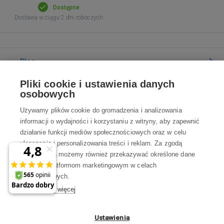
Dostępne
Dostawa w ciągu 2 dni roboczych
Blog
Pliki cookie i ustawienia danych
Poradnia
osobowych
Używamy plików cookie do gromadzenia i analizowania
Wszystko o zakupach
informacji o wydajności i korzystaniu z witryny, aby zapewnić
działanie funkcji mediów społecznościowych oraz w celu
ulepszania i personalizowania treści i reklam. Za zgodą
Kontakt
użytkownika możemy również przekazywać określone dane
osobowe platformom marketingowym w celach
Skontaktuj się z Nami
marketingowych.
Dowiedz się więcej
info@robotworld.pl
22 211 67 00
Pon-Pt 8:00—17:00
Ustawienia